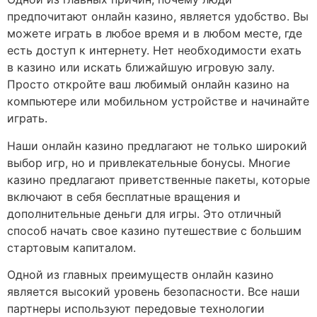
предпочитают онлайн казино, является удобство. Вы
можете играть в любое время и в любом месте, где
есть доступ к интернету. Нет необходимости ехать
в казино или искать ближайшую игровую залу.
Просто откройте ваш любимый онлайн казино на
компьютере или мобильном устройстве и начинайте
играть.
Наши онлайн казино предлагают не только широкий
выбор игр, но и привлекательные бонусы. Многие
казино предлагают приветственные пакеты, которые
включают в себя бесплатные вращения и
дополнительные деньги для игры. Это отличный
способ начать свое казино путешествие с большим
стартовым капиталом.
Одной из главных преимуществ онлайн казино
является высокий уровень безопасности. Все наши
партнеры используют передовые технологии