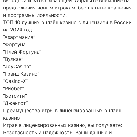
выгодной и захватывающей. Обратите внимание на
предложения новым игрокам, бесплатные вращения
и программы лояльности.
ТОП 10 лучших онлайн казино с лицензией в России
на 2024 год
“Азартмания”
“Фортуна”
“Плей Фортуна”
“Вулкан”
“JoyCasino”
“Гранд Казино”
“Casino-X”
“Риобет”
“Бетсити”
“Джекпот”
Преимущества игры в лицензированных онлайн
казино
Играя в лицензированных казино, вы получаете:
Безопасность и надежность: Ваши данные и