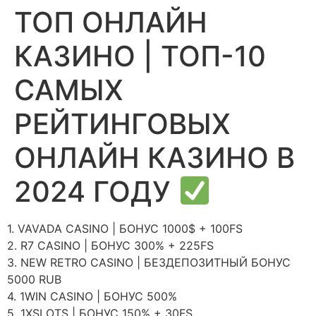
ТОП ОНЛАЙН
КАЗИНО | ТОП-10
САМЫХ
РЕЙТИНГОВЫХ
ОНЛАЙН КАЗИНО В
2024 ГОДУ
1. VAVADA CASINO | БОНУС 1000$ + 100FS
2. R7 CASINO | БОНУС 300% + 225FS
3. NEW RETRO CASINO | БЕЗДЕПОЗИТНЫЙ БОНУС
5000 RUB
4. 1WIN CASINO | БОНУС 500%
5. 1XSLOTS | БОНУС 150% + 30FS