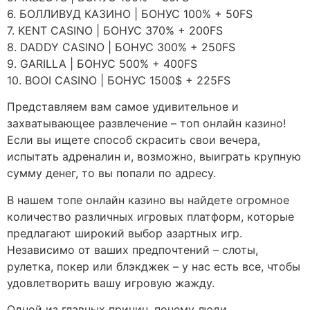
6. БОЛЛИВУД КАЗИНО | БОНУС 100% + 50FS
7. KENT CASINO | БОНУС 370% + 200FS
8. DADDY CASINO | БОНУС 300% + 250FS
9. GARILLA | БОНУС 500% + 400FS
10. BOOI CASINO | БОНУС 1500$ + 225FS
Представляем вам самое удивительное и
захватывающее развлечение – топ онлайн казино!
Если вы ищете способ скрасить свои вечера,
испытать адреналин и, возможно, выиграть крупную
сумму денег, то вы попали по адресу.
В нашем топе онлайн казино вы найдете огромное
количество различных игровых платформ, которые
предлагают широкий выбор азартных игр.
Независимо от ваших предпочтений – слоты,
рулетка, покер или блэкджек – у нас есть все, чтобы
удовлетворить вашу игровую жажду.
Одной из главных причин, почему люди