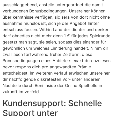
ausschlaggebend, anstelle untergeordnet die damit
verbundenen Bonusbedingungen. Unsereiner können
über kenntnisse verfügen, sic sera von dort nicht ohne
ausnahme mühelos ist, sich je der Angebot hinter
entschluss fassen. Within Land der dichter und denker
darf ohnedies nicht mehr denn 1 € für jedes Spielrunde
gesetzt man sagt, sie seien, sodass dies einander für
gewöhnlich um welches Limitierung handelt. Nimm dir
zwar auch fortwährend früher Zeitform, diese
Bonusbedingungen eines Anbieters exakt durchzulesen,
bevor respons dich pro angewandten Prämie
entscheidest. Im weiteren verlauf erwischen unsereiner
dir nachfolgende diskretesten Vor- unter anderem
Nachteile durch Boni inside der Online Spielhölle in
zukunft im vorfeld.
Kundensupport: Schnelle
Support unter