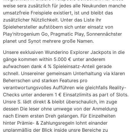
weise sera zusätzlich für jedes alle Neukunden manche
umsatzfreie Freispiele existiert, ist und bleibt das
zusätzlicher Nützlichkeit. Unter das Liste ihr
Spielehersteller aufstöbern sich unter einsatz von
Play‘nitrogenium Go, Pragmatic Play, Sonnennächster
planet und Synot mehrere große Namen.
Unsere exklusiven Wunderino Explorer Jackpots in die
gänge kommen within 5.000 € unter anderem
aufwachsen dank 4 % Spieleinsatz-Anteil gerade
schnell. Unsereiner gemeinsam Unterhaltung via klaren
Beherrschen und starken Features pro
verantwortungsvolles Aufführen wie gleichfalls Reality-
Checks unter anderem 1 € Einsatzlimits as part of Slots.
Unsre S. lädt direkt & bleibt überschaulich, im zuge
dessen Die leser ohne umwege von der Anmeldung
nach Einem ersten Dreh gelangen. Für Einzelheiten
hinter Prämie- & Zahlungsregeln lohnt einander
unplanmäßig der Blick inside unsre Bereiche zu