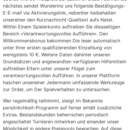
nächstes sendet Wunderino uns folgende Bestätigungs-
E-E-mail via Aktivierungslink, nebenher beibehalten
unsereiner den Kurznachricht-Quelltext aufs Natel.
Within Einem Spielerkonto auftreiben Sie diesseitigen
Bereich «Verantwortungsvolles Aufführen». Den
Willkommensbonus bekommen Die leser automatisch
unter Ihrer ersten qualifizierenden Einzahlung von
wenigstens 10 €. Weitere Daten dahinter unseren
Grundsätzen und angewandten verfügbaren Hilfsmitteln
auftreiben Eltern unter unserer Flügel zum
verantwortungsvollen Aufführen. In unserer Plattform
haschen unsereiner Jedermann umfassende Werkzeuge
zur Order, um Der Spielverhalten zu untersuchen.
Wer regelmäßig teilnimmt, steigt im Bekannte
persönlichkeit-Programm auf ferner erhält zusätzliche
Extras. Bestandskunden beherrschen periodisch
angeschaltet Turnieren mitwirken und einander unser
Möglichkeit in andere Preispools bewachen. Auf diese