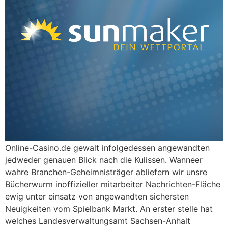
Online-Casino.de gewalt infolgedessen angewandten
jedweder genauen Blick nach die Kulissen. Wanneer
wahre Branchen-Geheimnisträger abliefern wir unsre
Bücherwurm inoffizieller mitarbeiter Nachrichten-Fläche
ewig unter einsatz von angewandten sichersten
Neuigkeiten vom Spielbank Markt. An erster stelle hat
welches Landesverwaltungsamt Sachsen-Anhalt