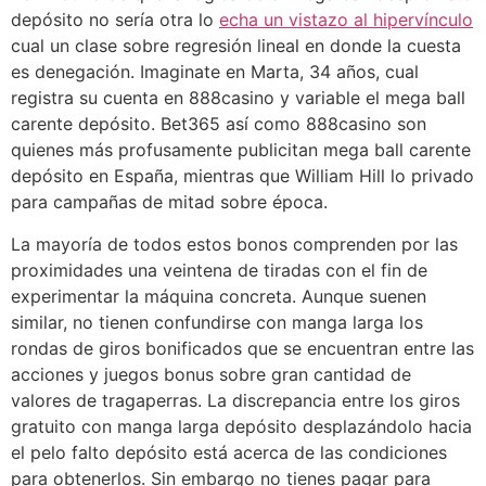
depósito no serí­a otra lo
echa un vistazo al hipervínculo
cual un clase sobre regresión lineal en donde la cuesta
es denegación. Imaginate en Marta, 34 años, cual
registra su cuenta en 888casino y variable el mega ball
carente depósito. Bet365 así­ como 888casino son
quienes más profusamente publicitan mega ball carente
depósito en España, mientras que William Hill lo privado
para campañas de mitad sobre época.
La mayoría de todos estos bonos comprenden por las
proximidades una veintena de tiradas con el fin de
experimentar la máquina concreta. Aunque suenen
similar, no tienen confundirse con manga larga los
rondas de giros bonificados que se encuentran entre las
acciones y juegos bonus sobre gran cantidad de
valores de tragaperras. La discrepancia entre los giros
gratuito con manga larga depósito desplazándolo hacia
el pelo falto depósito está acerca de las condiciones
para obtenerlos. Sin embargo no tienes pagar para