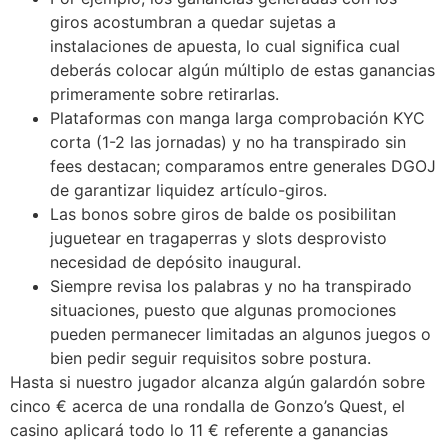
giros acostumbran a quedar sujetas a
instalaciones de apuesta, lo cual significa cual
deberás colocar algún múltiplo de estas ganancias
primeramente sobre retirarlas.
Plataformas con manga larga comprobación KYC
corta (1-2 las jornadas) y no ha transpirado sin
fees destacan; comparamos entre generales DGOJ
de garantizar liquidez artículo-giros.
Las bonos sobre giros de balde os posibilitan
juguetear en tragaperras y slots desprovisto
necesidad de depósito inaugural.
Siempre revisa los palabras y no ha transpirado
situaciones, puesto que algunas promociones
pueden permanecer limitadas an algunos juegos o
bien pedir seguir requisitos sobre postura.
Hasta si nuestro jugador alcanza algún galardón sobre
cinco € acerca de una rondalla de Gonzo’s Quest, el
casino aplicará todo lo 11 € referente a ganancias