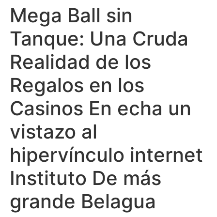
Mega Ball sin
Tanque: Una Cruda
Realidad de los
Regalos en los
Casinos En echa un
vistazo al
hipervínculo internet
Instituto De más
grande Belagua