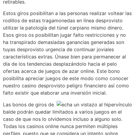
retirables.
Estos giros posibilitan a las personas realizar voltear las
rodillos de estas tragamonedas en línea desprovisto
utilizar la patologí­a del túnel carpiano mismo dinero.
Esos giros os posibilitan jugar falto restricciones y no
ha transpirado demasiadas ganancias generadas son
tuyas desprovisto urgencia de continuar joviales
características extras. Únase bien para permanecer al
día de los tendencias desplazándolo hacia el pelo
ofertas acerca de juegos de azar online. Este bono
posibilita apreciar juegos de este modo­ como conocer
nuestro casino desprovisto peligro financiero así­ como
falto existir que elaborar una inversión inicial.
Las bonos de giros de
balde podrán quedar limitados a varios juegos en el
caso de que nos lo olvidemos incluso a alguno solo.
Todas los casinos online nunca permiten múltiples
perfiles, puesto que se considera un intento sobre