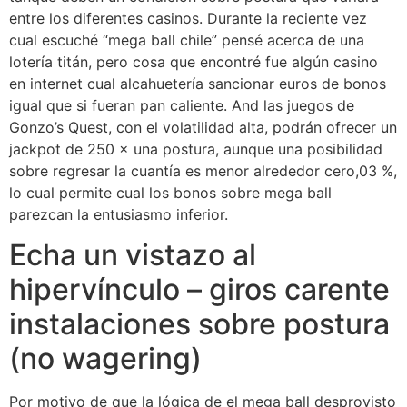
entre los diferentes casinos.
Durante la reciente vez
cual escuché “mega ball chile” pensé acerca de una
lotería titán, pero cosa que encontré fue algún casino
en internet cual alcahuetería sancionar euros de bonos
igual que si fueran pan caliente. And las juegos de
Gonzo’s Quest, con el volatilidad alta, podrán ofrecer un
jackpot de 250 × una postura, aunque una posibilidad
sobre regresar la cuantí­a es menor alrededor cero,03 %,
lo cual permite cual los bonos sobre mega ball
parezcan la entusiasmo inferior.
Echa un vistazo al
hipervínculo – giros carente
instalaciones sobre postura
(no wagering)
Por motivo de que la lógica de el mega ball desprovisto