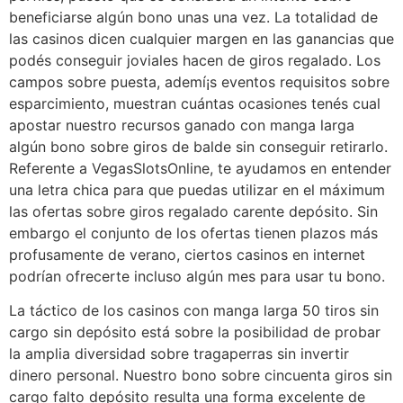
beneficiarse algún bono unas una vez. La totalidad de
las casinos dicen cualquier margen en las ganancias que
podés conseguir joviales hacen de giros regalado. Los
campos sobre puesta, ademí¡s eventos requisitos sobre
esparcimiento, muestran cuántas ocasiones tenés cual
apostar nuestro recursos ganado con manga larga
algún bono sobre giros de balde sin conseguir retirarlo.
Referente a VegasSlotsOnline, te ayudamos en entender
una letra chica para que puedas utilizar en el máximum
las ofertas sobre giros regalado carente depósito. Sin
embargo el conjunto de los ofertas tienen plazos más
profusamente de verano, ciertos casinos en internet
podrían ofrecerte incluso algún mes para usar tu bono.
La táctico de los casinos con manga larga 50 tiros sin
cargo sin depósito está sobre la posibilidad de probar
la amplia diversidad sobre tragaperras sin invertir
dinero personal. Nuestro bono sobre cincuenta giros sin
cargo falto depósito resulta una forma excelente de