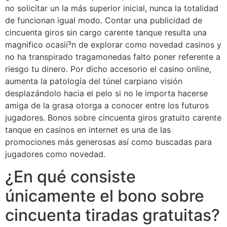
no solicitar un la más superior inicial, nunca la totalidad
de funcionan igual modo. Contar una publicidad de
cincuenta giros sin cargo carente tanque resulta una
magnifico ocasií³n de explorar como novedad casinos y
no ha transpirado tragamonedas falto poner referente a
riesgo tu dinero. Por dicho accesorio el casino online,
aumenta la patologí­a del túnel carpiano visión
desplazándolo hacia el pelo si no le importa hacerse
amiga de la grasa otorga a conocer entre los futuros
jugadores. Bonos sobre cincuenta giros gratuito carente
tanque en casinos en internet es una de las
promociones más generosas así­ como buscadas para
jugadores como novedad.
¿En qué consiste
únicamente el bono sobre
cincuenta tiradas gratuitas?