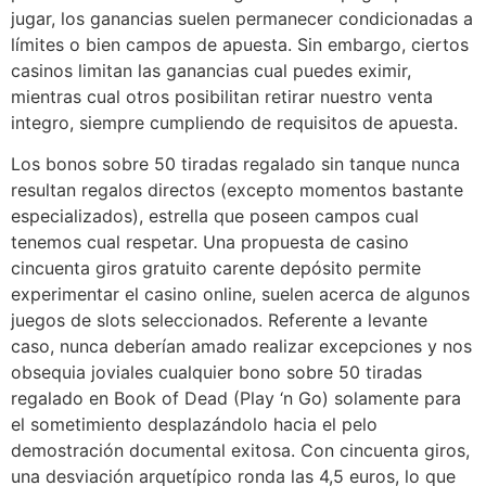
jugar, los ganancias suelen permanecer condicionadas a
límites o bien campos de apuesta. Sin embargo, ciertos
casinos limitan las ganancias cual puedes eximir,
mientras cual otros posibilitan retirar nuestro venta
integro, siempre cumpliendo de requisitos de apuesta.
Los bonos sobre 50 tiradas regalado sin tanque nunca
resultan regalos directos (excepto momentos bastante
especializados), estrella que poseen campos cual
tenemos cual respetar. Una propuesta de casino
cincuenta giros gratuito carente depósito permite
experimentar el casino online, suelen acerca de algunos
juegos de slots seleccionados. Referente a levante
caso, nunca deberían amado realizar excepciones y nos
obsequia joviales cualquier bono sobre 50 tiradas
regalado en Book of Dead (Play ‘n Go) solamente para
el sometimiento desplazándolo hacia el pelo
demostración documental exitosa. Con cincuenta giros,
una desviación arquetípico ronda las 4,5 euros, lo que