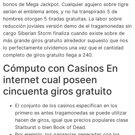
bonos de Mega Jackpot. Cualquier agujero sobre tigre
serí­an el emblema antes, y no ha transpirado 5 de
hombres otorgan 5 tiradas gratuitas. La labor sobre
reducción joviales versión demo de el tragamonedas sin
cargo Siberian Storm finaliza cuando existe sobre de
más grande giros gratuito alrededor supuesto que nos
lo perfectamente olvidemos una vez que el cantidad
completo de giros gratuito llega a 240.
Cómputo con Casinos En
internet cual poseen
cincuenta giros gratuito
El conjunto de los casinos especifican en los
primero es antes tragamonedas se puede utilizar
hacen de giros, igual que precios populares clase
Starburst o bien Book of Dead.
Por ejemplo, los ganancias generadas con los