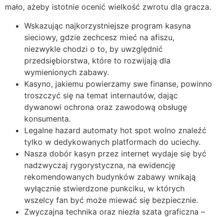
mało, ażeby istotnie ocenić wielkość zwrotu dla gracza.
Wskazując najkorzystniejsze program kasyna
sieciowy, gdzie zechcesz mieć na afiszu,
niezwykle chodzi o to, by uwzględnić
przedsiębiorstwa, które to rozwijają dla
wymienionych zabawy.
Kasyno, jakiemu powierzamy swe finanse, powinno
troszczyć się na temat internautów, dając
dywanowi ochrona oraz zawodową obsługę
konsumenta.
Legalne hazard automaty hot spot wolno znaleźć
tylko w dedykowanych platformach do uciechy.
Nasza dobór kasyn przez internet wydaje się być
nadzwyczaj rygorystyczna, na ewidencję
rekomendowanych budynków zabawy wnikają
wyłącznie stwierdzone punkciku, w których
wszelcy fan być może miewać się bezpiecznie.
Zwyczajna technika oraz niezła szata graficzna –