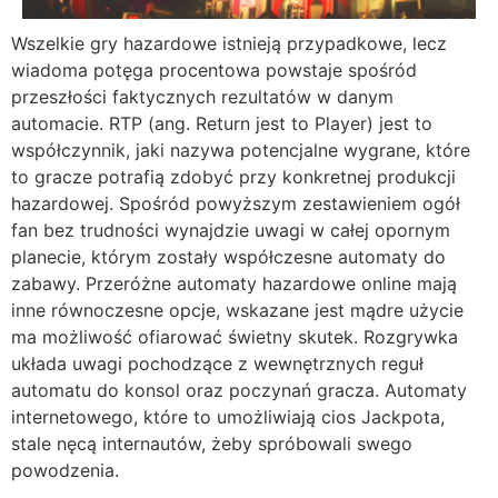
Wszelkie gry hazardowe istnieją przypadkowe, lecz
wiadoma potęga procentowa powstaje spośród
przeszłości faktycznych rezultatów w danym
automacie. RTP (ang. Return jest to Player) jest to
współczynnik, jaki nazywa potencjalne wygrane, które
to gracze potrafią zdobyć przy konkretnej produkcji
hazardowej. Spośród powyższym zestawieniem ogół
fan bez trudności wynajdzie uwagi w całej opornym
planecie, którym zostały współczesne automaty do
zabawy. Przeróżne automaty hazardowe online mają
inne równoczesne opcje, wskazane jest mądre użycie
ma możliwość ofiarować świetny skutek. Rozgrywka
układa uwagi pochodzące z wewnętrznych reguł
automatu do konsol oraz poczynań gracza. Automaty
internetowego, które to umożliwiają cios Jackpota,
stale nęcą internautów, żeby spróbowali swego
powodzenia.