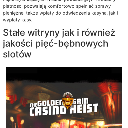
płatności pozwalają komfortowo spełniać sprawy
pieniężne, także wpłaty do odwiedzenia kasyna, jak i
wypłaty kasy.
Stałe witryny jak i również
jakości pięć-bębnowych
slotów