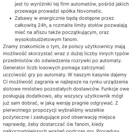
jest to wyróżniki tej firm automatów, pośród jakich
przewaga prowadzi spółka Novomatic.
Zabawy w energicznie będą dostępne przez
całkowitą 24h, a rozmaite limity stołów pozwalają
mieć na afiszu także początkującym, oraz
wysokobudżetowym fanom.
Znamy znakomicie o tym, że polscy użytkownicy mają
możliwość skorzystać wraz z dużej liczby innych typów
przedmiotów do odwiedzenia rozrywki po automaty.
Generator liczb losowych pomaga zatrzymać
uczciwość gry po automaty. W naszym kasynie dajemy
Ci możliwość zagrania w najlepsze na rynku urządzenia
slotowe mnóstwo pozostałych dostawców. Funkcje owe
posługują dodatkowo, aby wszyscy użytkownik mógł
już sam dobrać, w jaką wersję pragnie odgrywać. Z
pierwotnego propozycji wybraliśmy wszelkie
pożyteczne i zasługujące pod obserwację miejsca
naprawdę, żeby dostarczać ów fanom, kiedy
najkorzystniejszych wrażeń podczas gry. Procedury