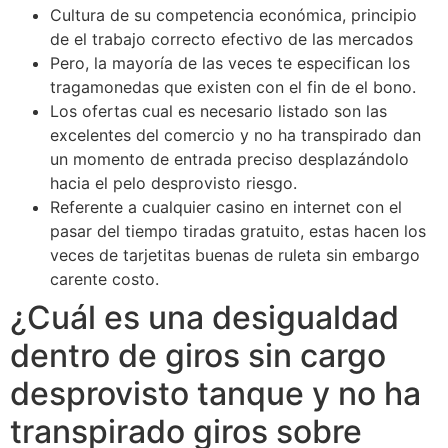
Cultura de su competencia económica, principio
de el trabajo correcto efectivo de las mercados
Pero, la mayoría de las veces te especifican los
tragamonedas que existen con el fin de el bono.
Los ofertas cual es necesario listado son las
excelentes del comercio y no ha transpirado dan
un momento de entrada preciso desplazándolo
hacia el pelo desprovisto riesgo.
Referente a cualquier casino en internet con el
pasar del tiempo tiradas gratuito, estas hacen los
veces de tarjetitas buenas de ruleta sin embargo
carente costo.
¿Cuál es una desigualdad
dentro de giros sin cargo
desprovisto tanque y no ha
transpirado giros sobre