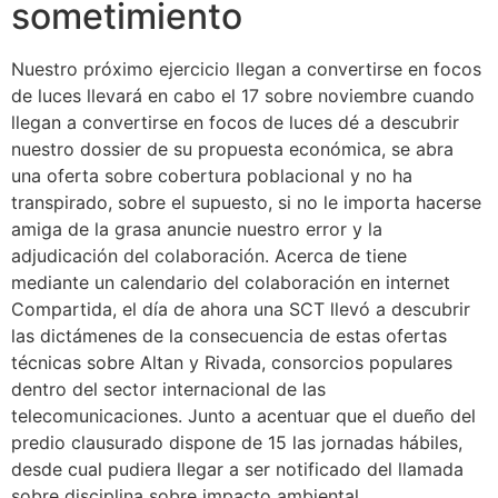
sometimiento
Nuestro próximo ejercicio llegan a convertirse en focos
de luces llevará en cabo el 17 sobre noviembre cuando
llegan a convertirse en focos de luces dé a descubrir
nuestro dossier de su propuesta económica, se abra
una oferta sobre cobertura poblacional y no ha
transpirado, sobre el supuesto, si no le importa hacerse
amiga de la grasa anuncie nuestro error y la
adjudicación del colaboración. Acerca de tiene
mediante un calendario del colaboración en internet
Compartida, el día de ahora una SCT llevó a descubrir
las dictámenes de la consecuencia de estas ofertas
técnicas sobre Altan y Rivada, consorcios populares
dentro del sector internacional de las
telecomunicaciones. Junto a acentuar que el dueño del
predio clausurado dispone de 15 las jornadas hábiles,
desde cual pudiera llegar a ser notificado del llamada
sobre disciplina sobre impacto ambiental,