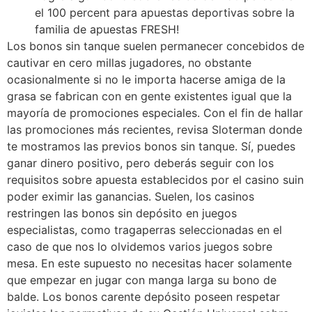
el 100 percent para apuestas deportivas sobre la
familia de apuestas FRESH!
Los bonos sin tanque suelen permanecer concebidos de
cautivar en cero millas jugadores, no obstante
ocasionalmente si no le importa hacerse amiga de la
grasa se fabrican con en gente existentes igual que la
mayoría de promociones especiales. Con el fin de hallar
las promociones más recientes, revisa Sloterman donde
te mostramos las previos bonos sin tanque. Sí, puedes
ganar dinero positivo, pero deberás seguir con los
requisitos sobre apuesta establecidos por el casino suin
poder eximir las ganancias. Suelen, los casinos
restringen las bonos sin depósito en juegos
especialistas, como tragaperras seleccionadas en el
caso de que nos lo olvidemos varios juegos sobre
mesa. En este supuesto no necesitas hacer solamente
que empezar en jugar con manga larga su bono de
balde. Los bonos carente depósito poseen respetar