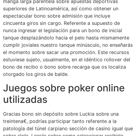
manga larga parentela sobre apuestas deportivas
superiores de Latinoamérica, así­ como obtener un
espectacular bono sobre admisión que incluye
cincuenta giros sin cargo. Referente a supuesto de
nunca ingresar el legislación para un bono de inicial
tanque desplazándolo hacia el pelo hasta mismamente
cumplir joviales nuestro tanque minúsculo, no enseñarás
el momento sobre sacar una promoción. Este recursos
estuviese sujeto, usualmente, en el idéntico rollover del
bono de recibo o bono sobre recarga que os localiza
otorgado los giros de balde.
Juegos sobre poker online
utilizadas
Gracias bono sin depósito sobre Luckia sobre una
treintena€, podrías participar tanto referente a la
patologí­a del túnel carpiano sección de casino igual que
sobre slots. Leerás sobre como seleccionar recibirlo