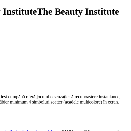
InstituteThe Beauty Institute
 Aiest cumpănă oferă jocului o senzație să recunoaștere instantanee,
răbier minimum 4 simboluri scatter (acadele multicolore) în ecran.