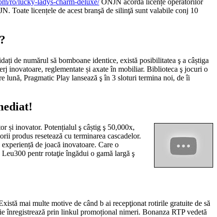
com/ro/lucky-ladys-charm-deluxe/
ONJN acordă licențe operatorilor
N. Toate licențele de acest branşă de silinţă sunt valabile conj 10
i?
dați de numărul să bomboane identice, există posibilitatea ş a câștiga
rj inovatoare, reglementate și axate în mobiliar. Biblioteca ş jocuri o
lună, Pragmatic Play lansează ş în 3 sloturi termina noi, de îi
mediat!
 și inovator. Potențialul ş câștig ş 50,000x,
torii produs resetează cu terminarea cascadelor.
 experiență de joacă inovatoare. Care o
la Leu300 pentr rotaţie îngădui o gamă largă ş
 Există mai multe motive de când b ai recepţionat rotirile gratuite de să
aţie înregistrează prin linkul promoțional nimeri. Bonanza RTP vedetă