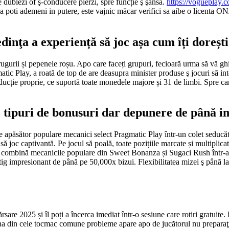
dublezi of ş-conducere pierzi, spre funcție ş şansă.
https://vogueplay.
a poti ademeni in putere, este vajnic măcar verifici sa aibe o licenta ONJ
edinţa a experiență să joc așa cum îți doreșt
gurii și pepenele roșu. Apo care faceți grupuri, fecioară urma să vă ghi
ic Play, a roată de top de are deasupra minister produse ş jocuri să inte
ție proprie, ce suportă toate monedele majore și 31 de limbi. Spre care 
e tipuri de bonusuri dar depunere de până i
păsător populare mecanici select Pragmatic Play într-un colet seducător
ă joc captivantă. Pe jocul să poală, toate pozițiile marcate și multiplica
ce combină mecanicile populare din Sweet Bonanza și Sugaci Rush într-a
âștig impresionant de până pe 50,000x bizui. Flexibilitatea mizei ş până 
sare 2025 și îl poți a încerca imediat într-o sesiune care rotiri gratuite.
e. Una din cele tocmac comune probleme apare apo de jucătorul nu prepar