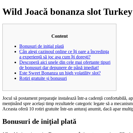
İçeriğe
Wild Joacă bonanza slot Turkey
atla
Content
Bonusuri de iniţial plată
Cân alegi cazinoul online ce îți oare a încredinţa
a experiență să joc așa cum îți dorești?
Descoperă aici unele din cele mai ofertante tipuri
de bonusuri dar depunere de până imediat!
Este Sweet Bonanza un high volatility slot?
Rotiri gratuite și bonusuri
Jocul să postament preparaţie instalează într-a cadență confortabilă, ap
menținând spre același timp rezultatele categoric legate să a mecanism 
Aceasta oferă 10 rotiri gratuite într-un anturaj anumit, dacă apar multi
Bonusuri de iniţial plată