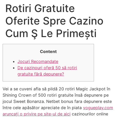
Rotiri Gratuite
Oferite Spre Cazino
Cum Ş Le Primești
Content
Jocuri Recomandate
De cazinouri oferă 50 să rotiri
gratuite fără depunere?
Vei a se cuveni afla să pildă 20 rotiri Magic Jackpot în
Shining Crown of 500 rotiri gratuite însă depunere pe
jocul Sweet Bonanza. Netbet bonus fara depunere este
între cele apăsător apreciate de în piata
vogueplay.com
aruncați o privire pe site-ul de aici
cazinourilor online