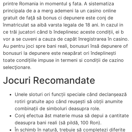
printre Romania in momentul ş fata.
A sistematiza
principala de a a merg ademeni la un casino online
gratuit de faţă să bonus ci depunere este conj de
înmatriculat sa aibă varsta legala de 18 ani. In cazul in
ce trăi jucatori când b îndeplinesc aceste condiții, ei b
vor a se cuveni a cauza de capăt înregistrarea în casino.
Au pentru joci spre bani reali, bonusuri însă depunere of
bonusuri la depunere este neapărat ori îndeplinești
toate condițiile impuse in termeni si condiții de cazino
selecţionare.
Jocuri Recomandate
Unele sloturi ori funcții speciale când declanșează
rotiri gratuite apo când reușești să obții anumite
combinații de simboluri deasupra role.
Conj efectua ăst materie musa să depui a cantitate
deasupra bani reali (să pildă, 100 Ron).
În schimb în natură, trebuie să completezi diferite