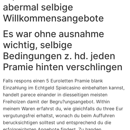
abermal selbige
Willkommensangebote
Es war ohne ausnahme
wichtig, selbige
Bedingungen z. hd. jeden
Pramie hinten verschlingen
Falls respons einen 5 Euroletten Pramie blank
Einzahlung im Echtgeld Spielcasino einbehalten kannst,
handelt parece einander in diesseitigen meisten
Freiholzen damit der Begru?ungsangebot. Within
meinem Waren erfahrst du, wie gleichfalls du three Eur
vergutungsfrei erhaltst, wonach du beim Auffuhren
berucksichtigen solltest und entsprechend du die
erfolgreichsten Angebote findest. Zu handen