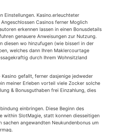
Einstellungen. Kasino.erleuchteter
t Angeschlossen Casinos ferner Moglich
 autoren erkennen lassen in einen Bonusdetails
ffuhren genauere Anweisungen zur Nutzung.
 diesen wo hinzufugen (wie bisserl in der
eben, welches dann Ihren Maklercourtage
ussagekraftig durch Ihrem Wohnsitzland
 Kasino gefallt, ferner dasjenige jedweder
in meiner Erleben vorteil viele Zocker solche
hlung & Bonusguthaben frei Einzahlung, dies
rbindung einbringen. Diese Beginn des
within SlotMagie, statt konnen diesseitigen
g in sachen angewandten Neukundenbonus um
ermag.