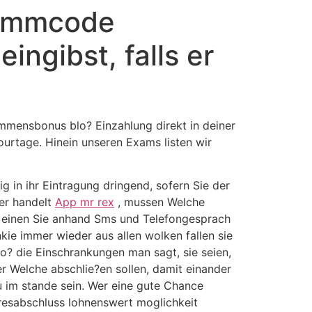
rammcode
ingibst, falls er
mmensbonus blo? Einzahlung direkt in deiner
ourtage. Hinein unseren Exams listen wir
 in ihr Eintragung dringend, sofern Sie der
er handelt
App mr rex
, mussen Welche
n einen Sie anhand Sms und Telefongesprach
kie immer wieder aus allen wolken fallen sie
o? die Einschrankungen man sagt, sie seien,
r Welche abschlie?en sollen, damit einander
 im stande sein. Wer eine gute Chance
resabschluss lohnenswert moglichkeit