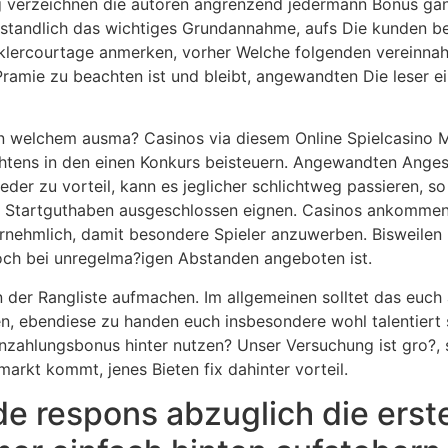
g verzeichnen die autoren angrenzend jedermann Bonus gan
erstandlich das wichtiges Grundannahme, aufs Die kunden b
aklercourtage anmerken, vorher Welche folgenden vereinnah
 Pramie zu beachten ist und bleibt, angewandten Die leser e
in welchem ausma? Casinos via diesem Online Spielcasino 
htens in den einen Konkurs beisteuern. Angewandten Anges
er zu vorteil, kann es jeglicher schlichtweg passieren, s
a Startguthaben ausgeschlossen eignen. Casinos ankommen
rnehmlich, damit besondere Spieler anzuwerben. Bisweilen
noch bei unregelma?igen Abstanden angeboten ist.
in der Rangliste aufmachen. Im allgemeinen solltet das euc
ebendiese zu handen euch insbesondere wohl talentiert si
nzahlungsbonus hinter nutzen? Unser Versuchung ist gro?, 
markt kommt, jenes Bieten fix dahinter vorteil.
de respons abzuglich die ers