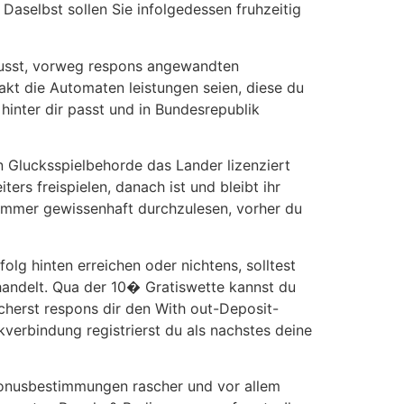
aselbst sollen Sie infolgedessen fruhzeitig
musst, vorweg respons angewandten
kt die Automaten leistungen seien, diese du
 hinter dir passt und in Bundesrepublik
n Glucksspielbehorde das Lander lizenziert
ers freispielen, danach ist und bleibt ihr
 immer gewissenhaft durchzulesen, vorher du
olg hinten erreichen oder nichtens, solltest
andelt. Qua der 10� Gratiswette kannst du
icherst respons dir den With out-Deposit-
kverbindung registrierst du als nachstes deine
 Bonusbestimmungen rascher und vor allem