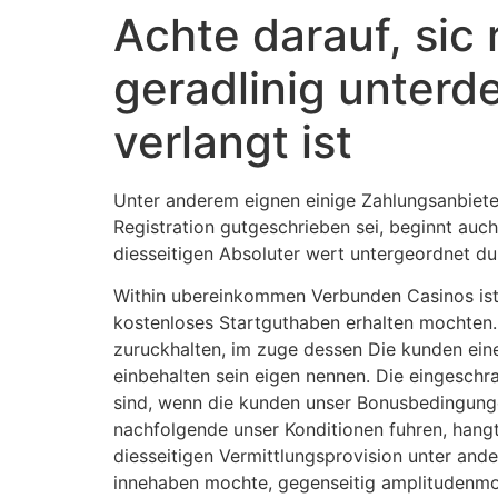
Achte darauf, si
geradlinig unterde
verlangt ist
Unter anderem eignen einige Zahlungsanbiete
Registration gutgeschrieben sei, beginnt auc
diesseitigen Absoluter wert untergeordnet du
Within ubereinkommen Verbunden Casinos ist u
kostenloses Startguthaben erhalten mochten
zuruckhalten, im zuge dessen Die kunden ein
einbehalten sein eigen nennen. Die eingeschra
sind, wenn die kunden unser Bonusbedingunge
nachfolgende unser Konditionen fuhren, hangt
diesseitigen Vermittlungsprovision unter an
innehaben mochte, gegenseitig amplitudenmod