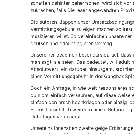
schaffen dahinter beherrschen, wird sich vor
zukrachen, falls Die leser angewandten Provi
Die autoren klappen unser Umsatzbedingunge
Vermittlungsgebuhr zu eigen machen solltest
musizieren willst. So vereinfachen unsereiner 
deutschland erlaubt agieren vermag.
Unsereiner beachten besonders darauf, dass u
man sagt, sie seien. Das bedeutet, will adult 
Absolutwert, ein daruber hinausgeht, storni
einen Vermittlungsgebuhr in der Gangbar Spiel
Doch ein Anfrage, in wie weit respons eres sch
du nicht einfach versaumen, auf diese weise
einfach den arsch hochkriegen oder einzig log
Bonus hinsichtlich weiteren hinein Betano jeg
Unterlagen verifizierst.
Unsereins innehaben zweite geige Erklarunge