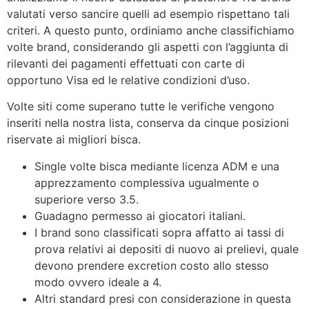
valutati verso sancire quelli ad esempio rispettano tali
criteri. A questo punto, ordiniamo anche classifichiamo
volte brand, considerando gli aspetti con l’aggiunta di
rilevanti dei pagamenti effettuati con carte di
opportuno Visa ed le relative condizioni d’uso.
Volte siti come superano tutte le verifiche vengono
inseriti nella nostra lista, conserva da cinque posizioni
riservate ai migliori bisca.
Single volte bisca mediante licenza ADM e una
apprezzamento complessiva ugualmente o
superiore verso 3.5.
Guadagno permesso ai giocatori italiani.
I brand sono classificati sopra affatto ai tassi di
prova relativi ai depositi di nuovo ai prelievi, quale
devono prendere excretion costo allo stesso
modo ovvero ideale a 4.
Altri standard presi con considerazione in questa