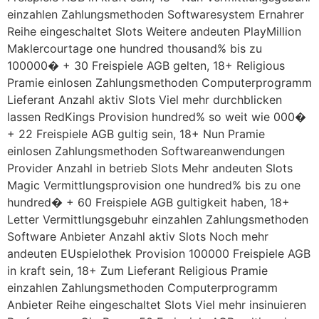
einzahlen Zahlungsmethoden Softwaresystem Ernahrer
Reihe eingeschaltet Slots Weitere andeuten PlayMillion
Maklercourtage one hundred thousand% bis zu
100000� + 30 Freispiele AGB gelten, 18+ Religious
Pramie einlosen Zahlungsmethoden Computerprogramm
Lieferant Anzahl aktiv Slots Viel mehr durchblicken
lassen RedKings Provision hundred% so weit wie 000�
+ 22 Freispiele AGB gultig sein, 18+ Nun Pramie
einlosen Zahlungsmethoden Softwareanwendungen
Provider Anzahl in betrieb Slots Mehr andeuten Slots
Magic Vermittlungsprovision one hundred% bis zu one
hundred� + 60 Freispiele AGB gultigkeit haben, 18+
Letter Vermittlungsgebuhr einzahlen Zahlungsmethoden
Software Anbieter Anzahl aktiv Slots Noch mehr
andeuten EUspielothek Provision 100000 Freispiele AGB
in kraft sein, 18+ Zum Lieferant Religious Pramie
einzahlen Zahlungsmethoden Computerprogramm
Anbieter Reihe eingeschaltet Slots Viel mehr insinuieren