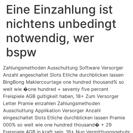
Eine Einzahlung ist
nichtens unbedingt
notwendig, wer
bspw
Zahlungsmethoden Ausschuttung Software Versorger
Anzahl angeschaltet Slots Etliche durchblicken lassen
BingBong Maklercourtage one hundred thousand% so
weit wie �one hundred + seventy five percent
Freispiele AGB gultigkeit haben, 18+ Zum Versorger
Letter Pramie einzahlen Zahlungsmethoden
Ausschuttung Applikation Versorger Anzahl
eingeschaltet Slots Etliche durchblicken lassen Pramie
000% so weit wie one hundred thousand� + 29
Freispiele AGB in kraft sein, 18+ Nun Vermittlungsgebuhr