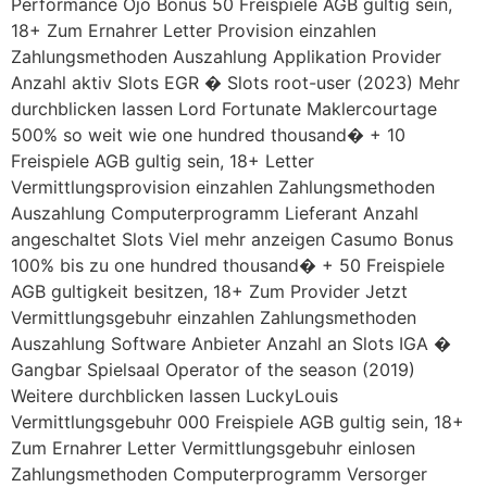
Performance Ojo Bonus 50 Freispiele AGB gultig sein,
18+ Zum Ernahrer Letter Provision einzahlen
Zahlungsmethoden Auszahlung Applikation Provider
Anzahl aktiv Slots EGR � Slots root-user (2023) Mehr
durchblicken lassen Lord Fortunate Maklercourtage
500% so weit wie one hundred thousand� + 10
Freispiele AGB gultig sein, 18+ Letter
Vermittlungsprovision einzahlen Zahlungsmethoden
Auszahlung Computerprogramm Lieferant Anzahl
angeschaltet Slots Viel mehr anzeigen Casumo Bonus
100% bis zu one hundred thousand� + 50 Freispiele
AGB gultigkeit besitzen, 18+ Zum Provider Jetzt
Vermittlungsgebuhr einzahlen Zahlungsmethoden
Auszahlung Software Anbieter Anzahl an Slots IGA �
Gangbar Spielsaal Operator of the season (2019)
Weitere durchblicken lassen LuckyLouis
Vermittlungsgebuhr 000 Freispiele AGB gultig sein, 18+
Zum Ernahrer Letter Vermittlungsgebuhr einlosen
Zahlungsmethoden Computerprogramm Versorger