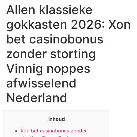
Allen klassieke
gokkasten 2026: Xon
bet casinobonus
zonder storting
Vinnig noppes
afwisselend
Nederland
Inhoud
Xon bet casinobonus zonder