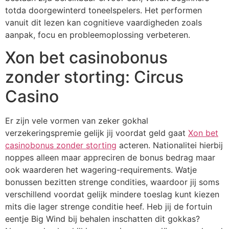
totda doorgewinterd toneelspelers. Het performen
vanuit dit lezen kan cognitieve vaardigheden zoals
aanpak, focu en probleemoplossing verbeteren.
Xon bet casinobonus
zonder storting: Circus
Casino
Er zijn vele vormen van zeker gokhal
verzekeringspremie gelijk jij voordat geld gaat
Xon bet
casinobonus zonder storting
acteren. Nationalitei hierbij
noppes alleen maar appreciren de bonus bedrag maar
ook waarderen het wagering-requirements. Watje
bonussen bezitten strenge condities, waardoor jij soms
verschillend voordat gelijk mindere toeslag kunt kiezen
mits die lager strenge conditie heef. Heb jij de fortuin
eentje Big Wind bij behalen inschatten dit gokkas?