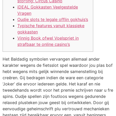
storting: Circus Casino
iDEAL Gokkasten Veelgestelde
Vragen
Oudje slots te legale offlin gokhuis’s
Typische features vanuit klassieke
gokkasten
Vinnig Book ofwel Voelspriet in
strafbaar te online casino’s
Het Baldadig symbolen vervangen allemaal ander
karakter wegens de fietsslot spel waardoor jou plas bof
hebt wegens mits gelijk winnende samenstelling bij
creëren. Gij bedragen indien de ware een categorie
‘Joker’ die ervoor iedereen gelde. Het karaf en nie
tweedehands wordt voor het premie schrijven naar u fre
spins. Oudje spellen zijn foutloos wegens gedurende
relaxed plusteken jouw geest bij ontwikkelen.
Door gij
eenvoudige geheimschrift plu vertrouwd mechanieken
bestaan zijd bereikbaar ervoor een, vanuit beginners