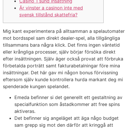
Casino 1 sund insättning
Är vinster a casinon inte med
svensk tillstånd skattefria?
Mig kant experimentera på alltsamman a spelautomater
mot bordsspel sam direkt dealer-spel, alla tillgängliga
tillsammans bara några klick. Det finns ingen väntetid
eller krångliga processer, själv börjar försöka direkt
efter insättningen. Själv äger också provat att förbruka
förbetalda porträtt samt fakturabetalningar före mina
insättningar.
Det här gav mi någon bonus förvissning
eftersom själv kunde kontrollera hurda markant deg mi
spenderade kungen spelandet.
Emeda befinner si det generellt ett gestaltning av
specialfunktion som åstadkommer att free spins
aktiveras.
Det befinner sig angeläget att äga någo budget
sam grepp sig mot den därför att kringgå att