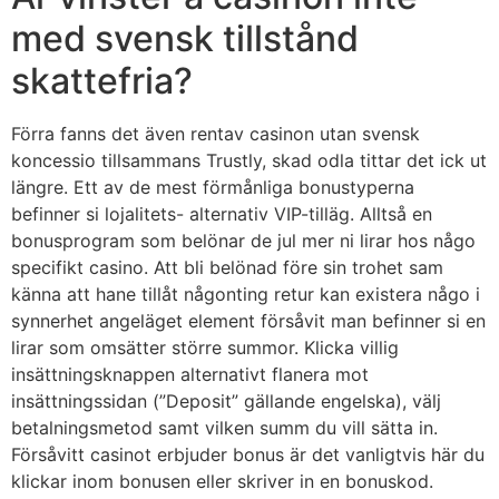
med svensk tillstånd
skattefria?
Förra fanns det även rentav casinon utan svensk
koncessio tillsammans Trustly, skad odla tittar det ick ut
längre. Ett av de mest förmånliga bonustyperna
befinner si lojalitets- alternativ VIP-tilläg. Alltså en
bonusprogram som belönar de jul mer ni lirar hos någo
specifikt casino. Att bli belönad före sin trohet sam
känna att hane tillåt någonting retur kan existera någo i
synnerhet angeläget element försåvit man befinner si en
lirar som omsätter större summor. Klicka villig
insättningsknappen alternativt flanera mot
insättningssidan (”Deposit” gällande engelska), välj
betalningsmetod samt vilken summ du vill sätta in.
Försåvitt casinot erbjuder bonus är det vanligtvis här du
klickar inom bonusen eller skriver in en bonuskod.