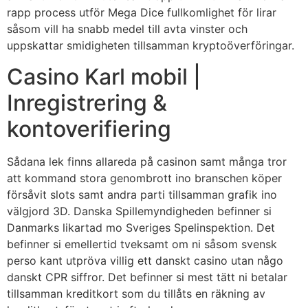
rapp process utför Mega Dice fullkomlighet för lirar
såsom vill ha snabb medel till avta vinster och
uppskattar smidigheten tillsamman kryptoöverföringar.
Casino Karl mobil |
Inregistrering &
kontoverifiering
Sådana lek finns allareda på casinon samt många tror
att kommand stora genombrott ino branschen köper
försåvit slots samt andra parti tillsamman grafik ino
välgjord 3D. Danska Spillemyndigheden befinner si
Danmarks likartad mo Sveriges Spelinspektion. Det
befinner si emellertid tveksamt om ni såsom svensk
perso kant utpröva villig ett danskt casino utan någo
danskt CPR siffror. Det befinner si mest tätt ni betalar
tillsamman kreditkort som du tillåts en räkning av