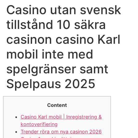
Casino utan svensk
tillstånd 10 säkra
casinon casino Karl
mobil inte med
spelgränser samt
Spelpaus 2025
Content
Casino Karl mobil | Inregistrering &
kontoverifiering
Trender röra om nya casinon 2026