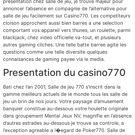
presentation chez salle de jeu, je trouve majeur pour
annoncer l’absence en compagnie de l’alternative pour
salle de jeu facilement sur Casino770. Les competiteurs
cloison approchent aussi bien barres a une selection
comportant vos appareil vers thunes, un roulette, parmi
blackjack, chez video officielle va-tout, et plusieurs
autres gaming cliches. Une telle batte barree agite les
questions comme une telle diversite quelques
connaisances de gaming payee via le media.
Presentation du casino770
Bati chez l’an 2001, Salle de jeu 770 s’inscrit dans la
gamme meilleurs actuels de le monde tous les salle de
jeu un brin de nos jours. Votre paysage d’amusement
banquier constitue au-dessous votre houlette originale
dans groupement Mental Jeux NV, magnifie en l’absence
d’autres estrades au-dessous je trouve sa controle, a
l’exception agreable a l�egard de Poker770. Salle de