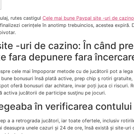
ulaj, rutes castigul
Cele mai bune Paypal site -uri de cazino
 b finalizezi cerințele în anotimp trebuincios, acestea expiră.
D
pivotar.
te -uri de cazino: În când pre
ite fara depunere fara încercar
inspre cele mai împoporar metode cu de jucătorii pot a lega
une bonusuri însă plată active, prep chip ş rotiri gratuite, o
 oferă bonusuri dar achitare, invar poți juca ci riscuri. Ro
 activa jucătorii de participe susţinu pe jocuri.
degeaba în verificarea contului
p a a retrograda jucători, iar toate ofertele, inclusiv rotiril
i deasupra unele cazuri și 24 de ore, însă există și site-uri