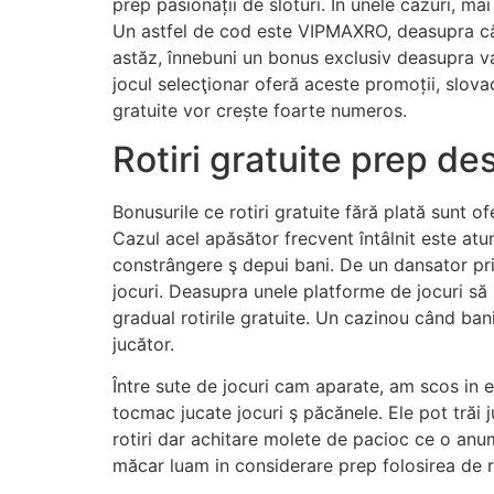
prep pasionații de sloturi. În unele cazuri, mai
Un astfel de cod este VIPMAXRO, deasupra când 
astăz, înnebuni un bonus exclusiv deasupra v
jocul selecţionar oferă aceste promoții, slovac
gratuite vor crește foarte numeros.
Rotiri gratuite prep de
Bonusurile ce rotiri gratuite fără plată sunt of
Cazul acel apăsător frecvent întâlnit este atun
constrângere ş depui bani. De un dansator pr
jocuri. Deasupra unele platforme de jocuri să n
gradual rotirile gratuite. Un cazinou când ba
jucător.
Între sute de jocuri cam aparate, am scos in e
tocmac jucate jocuri ş păcănele. Ele pot trăi ju
rotiri dar achitare molete de pacioc ce o anum
măcar luam in considerare prep folosirea de 