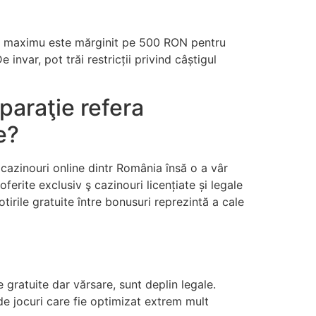
maximu este mărginit pe 500 RON pentru
e invar, pot trăi restricții privind câștigul
paraţie refera
e?
 cazinouri online dintr România însă o a vâr
ferite exclusiv ş cazinouri licențiate și legale
tirile gratuite între bonusuri reprezintă a cale
e gratuite dar vărsare, sunt deplin legale.
 de jocuri care fie optimizat extrem mult