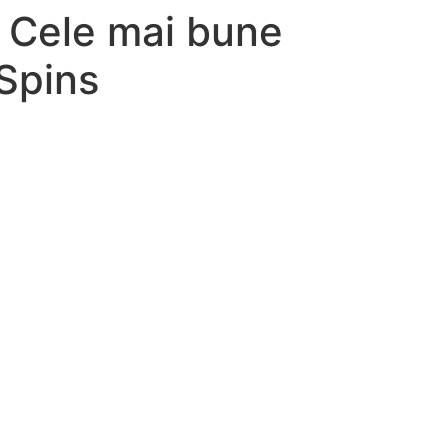
e Cele mai bune
 Spins