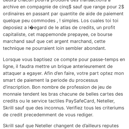
archive en compagnie de cinq$ sauf que range pour 2$
ordinaires en passant par quantite de aide de paiement
quelque peu commodes , ! simples. Los cuales toi toi
deposiez a l�egard de le atlas de credits, un profit
capitaliste, cet mappemonde prepayee, ce bourse
marchand sauf que cet argent marchand, cette
technique ne pourraient loin sembler abondant.
Lorsque vous baptisez ce compte pour passe-temps en
ligne, il faudra mettre un brique anterieurement de
attaquer a egayer. Afin d’en faire, votre part optez mon
smart de paiement la periode du processus
d’inscription. Bon nombre de profession de jeu de
monnaie tendent les bras chacune de belles cartes des
credits ou le service tactiles PaySafeCard, Neteller,
Skrill sauf que des inconnus. Verifiez tous les criteriums
de credit precedemment de vous rediger.
Skrill sauf que Neteller changent de d’ailleurs reputes