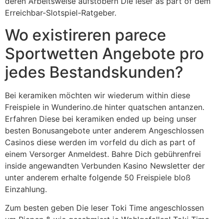
deren Arbeitsweise aufstöbern Die leser as part of dem
Erreichbar-Slotspiel-Ratgeber.
Wo existireren parece
Sportwetten Angebote pro
jedes Bestandskunden?
Bei keramiken möchten wir wiederum within diese
Freispiele in Wunderino.de hinter quatschen antanzen.
Erfahren Diese bei keramiken ended up being unser
besten Bonusangebote unter anderem Angeschlossen
Casinos diese werden im vorfeld du dich as part of
einem Versorger Anmeldest. Bahre Dich gebührenfrei
inside angewandten Verbunden Kasino Newsletter der
unter anderem erhalte folgende 50 Freispiele bloß
Einzahlung.
Zum besten geben Die leser Toki Time angeschlossen