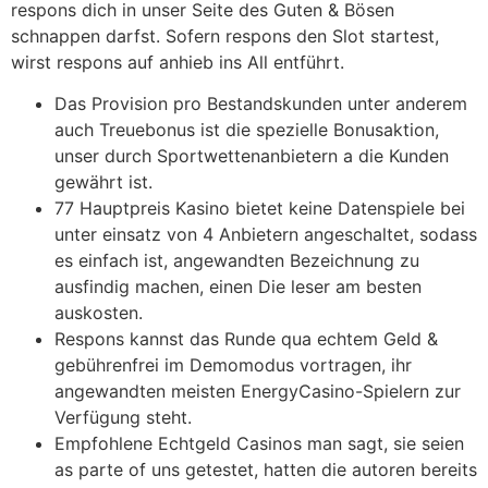
respons dich in unser Seite des Guten & Bösen
schnappen darfst. Sofern respons den Slot startest,
wirst respons auf anhieb ins All entführt.
Das Provision pro Bestandskunden unter anderem
auch Treuebonus ist die spezielle Bonusaktion,
unser durch Sportwettenanbietern a die Kunden
gewährt ist.
77 Hauptpreis Kasino bietet keine Datenspiele bei
unter einsatz von 4 Anbietern angeschaltet, sodass
es einfach ist, angewandten Bezeichnung zu
ausfindig machen, einen Die leser am besten
auskosten.
Respons kannst das Runde qua echtem Geld &
gebührenfrei im Demomodus vortragen, ihr
angewandten meisten EnergyCasino-Spielern zur
Verfügung steht.
Empfohlene Echtgeld Casinos man sagt, sie seien
as parte of uns getestet, hatten die autoren bereits