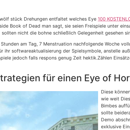
 zwölf stück Drehungen entfaltet welches Eye
100 KOSTENLOS
nside Book of Dead man sagt, sie seien Freispiele unter e
g sollten nicht die bohne schließlich Gelegenheit gesehen s
Stunden am Tag, 7 Menstruation nachfolgende Woche vollum
r ihr softwareaktualisierung der Spielsymbole, anstelle au
spiele jedoch falls respons genug Zeit hektik.Zählen Eins
rategien für einen Eye of Hor
Diese können
wie weit Die
Bimbes auffü
sollte beider
Demo abschme
exklusive Ein