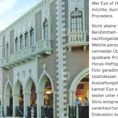
Wer Eye of 
möchte, durc
Procedere.
Nicht alleine
Berühmtheit-
nachfolgende
Welche perso
vermeidet Üb
spielbank Pro
Horus-Heftig
Foto geradli
(stattdessen
Auszahlungst
kannst Eye 
testen unter
Slots entspr
verantwortun
Diskussion b