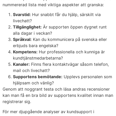
nummererad lista med viktiga aspekter att granska:
Svarstid:
Hur snabbt får du hjälp, särskilt via
livechatt?
Tillgänglighet:
Är supporten öppen dygnet runt
alla dagar i veckan?
Språkval:
Kan du kommunicera på svenska eller
erbjuds bara engelska?
Kompetens:
Hur professionella och kunniga är
kundtjänstmedarbetarna?
Kanaler:
Finns flera kontaktvägar såsom telefon,
mail och livechatt?
Supportens bemötande:
Upplevs personalen som
hjälpsam och vänlig?
Genom att noggrant testa och läsa andras recensioner
kan man få en bra bild av supportens kvalitet innan man
registrerar sig.
För mer djupgående analyser av kundsupport i