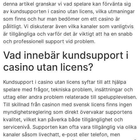
denna artikel granskar vi vad spelare kan förvänta sig
av kundsupporten i casino utan licens, vilka utmaningar
som finns och hur man bedömer om ett casino är
pålitligt. Vi diskuterar även vilka kanaler som vanligtvis
är tillgängliga och varför det är viktigt att ha en snabb
och professionell support vid problem.
Vad innebär kundsupport i
casino utan licens?
Kundsupport i casino utan licens syftar till att hjälpa
spelare med frågor, tekniska problem, insättningar och
uttag eller andra problem relaterade till spelupplevelsen.
Till skillnad från casinon med svensk licens finns ingen
myndighetsreglering som direkt övervakar supportens
kvalitet, vilket kan påverka både tillgänglighet och
servicenivå. Supporten kan ofta vara tillgänglig via olika
kanaler såsom livechatt, e-post eller telefon, men