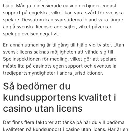
hjälp. Många olicensierade casinon erbjuder endast
support på engelska, vilket kan vara svårt för svenska
spelare. Dessutom kan svarstiderna ibland vara längre
än på svenska licensierade sajter, vilket påverkar
spelupplevelsen negativt.
En annan utmaning är tillgång till hjälp vid tvister. Utan
svensk licens saknas möjligheten att vända sig till
Spelinspektionen för medling, vilket gör att spelare
måste lita på casinots egen support och eventuella
tredjepartsmyndigheter i andra jurisdiktioner.
Så bedömer du
kundsupportens kvalitet i
casino utan licens
Det finns flera faktorer att tänka på när du vill bedöma
kvaliteten på kundsupport i casino utan licens. Här är en