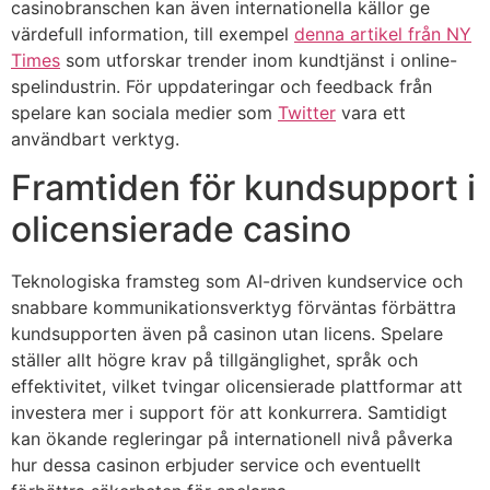
casinobranschen kan även internationella källor ge
värdefull information, till exempel
denna artikel från NY
Times
som utforskar trender inom kundtjänst i online-
spelindustrin. För uppdateringar och feedback från
spelare kan sociala medier som
Twitter
vara ett
användbart verktyg.
Framtiden för kundsupport i
olicensierade casino
Teknologiska framsteg som AI-driven kundservice och
snabbare kommunikationsverktyg förväntas förbättra
kundsupporten även på casinon utan licens. Spelare
ställer allt högre krav på tillgänglighet, språk och
effektivitet, vilket tvingar olicensierade plattformar att
investera mer i support för att konkurrera. Samtidigt
kan ökande regleringar på internationell nivå påverka
hur dessa casinon erbjuder service och eventuellt