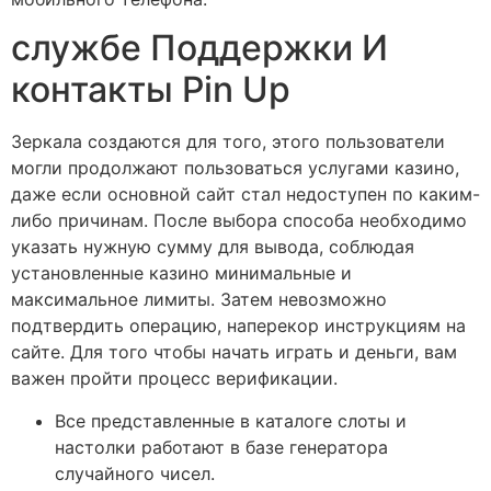
службе Поддержки И
контакты Pin Up
Зеркала создаются для того, этого пользователи
могли продолжают пользоваться услугами казино,
даже если основной сайт стал недоступен по каким-
либо причинам. После выбора способа необходимо
указать нужную сумму для вывода, соблюдая
установленные казино минимальные и
максимальное лимиты. Затем невозможно
подтвердить операцию, наперекор инструкциям на
сайте. Для того чтобы начать играть и деньги, вам
важен пройти процесс верификации.
Все представленные в каталоге слоты и
настолки работают в базе генератора
случайного чисел.