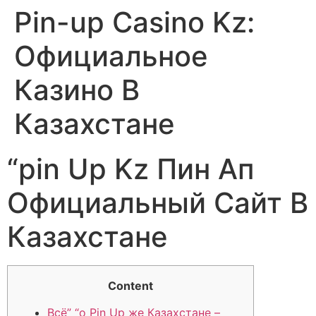
Pin-up Casino Kz:
Официальное
Казино В
Казахстане
“pin Up Kz Пин Ап
Официальный Сайт В
Казахстане
Content
Всё” “о Pin Up же Казахстане –