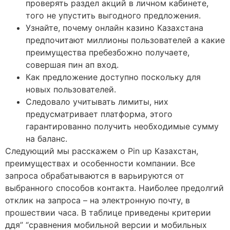
проверять раздел акций в личном кабинете,
того не упустить выгодного предложения.
Узнайте, почему онлайн казино Казахстана
предпочитают миллионы пользователей а какие
преимущества пребезбожно получаете,
совершая пин ап вход.
Как предложение доступно поскольку для
новых пользователей.
Следовало учитывать лимиты, них
предусматривает платформа, этого
гарантированно получить необходимые сумму
на баланс.
Следующий мы расскажем о Pin up Казахстан,
преимуществах и особенности компании. Все
запроса обрабатываются в варьируются от
выбранного способов контакта. Наиболее предолгий
отклик на запроса – на электронную почту, в
прошествии часа. В таблице приведены критерии
ддя” “сравнения мобильной версии и мобильных