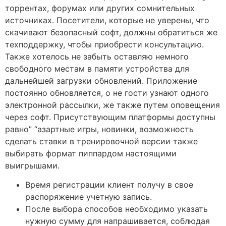
торрентах, форумах или других сомнительных
источниках. Посетители, которые не уверены, что
скачивают безопасный софт, должны обратиться же
техподдержку, чтобы приобрести консультацию.
Также хотелось не забыть оставляю немного
свободного местам в памяти устройства для
дальнейшей загрузки обновлений. Приложение
постоянно обновляется, о не гости узнают одного
электронной рассылки, же также путем оповещения
через софт. Присутствующим платформы доступны
равно” “азартные игры, новинки, возможность
сделать ставки в тренировочной версии также
выбирать формат пиппардом настоящими
выигрышами.
Время регистрации клиент получу в свое
распоряжение учетную запись.
После выбора способов необходимо указать
нужную сумму для напрашивается, соблюдая