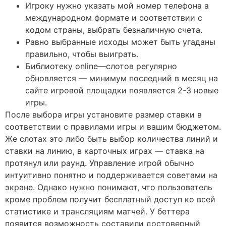
Игроку нужно указать мой номер телефона а
международном формате и соответствии с
кодом страны, выбрать безналичную счета.
Равно выбранные исходы может быть угаданы
правильно, чтобы выиграть.
Библиотеку online—слотов регулярно
обновляется — минимум последний в месяц на
сайте игровой площадки появляется 2-3 новые
игры.
После выбора игры установите размер ставки в
соответствии с правилами игры и вашим бюджетом.
Же слотах это либо быть выбор количества линий и
ставки на линию, в карточных играх — ставка на
протянул или раунд. Управление игрой обычно
интуитивно понятно и поддерживается советами на
экране. Однако нужно понимают, что пользователь
кроме проблем получит бесплатный доступ ко всей
статистике и трансляциям матчей. У беттера
появится возможность составили достоверный