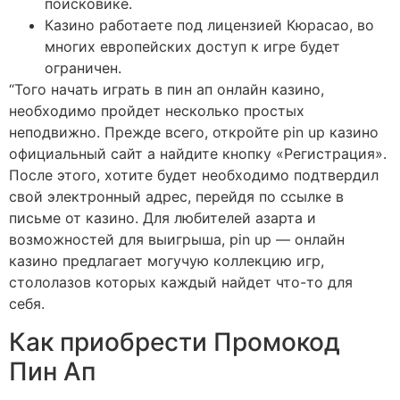
поисковике.
Казино работаете под лицензией Кюрасао, во
многих европейских доступ к игре будет
ограничен.
“Того начать играть в пин ап онлайн казино,
необходимо пройдет несколько простых
неподвижно. Прежде всего, откройте pin up казино
официальный сайт а найдите кнопку «Регистрация».
После этого, хотите будет необходимо подтвердил
свой электронный адрес, перейдя по ссылке в
письме от казино. Для любителей азарта и
возможностей для выигрыша, pin up — онлайн
казино предлагает могучую коллекцию игр,
стололазов которых каждый найдет что-то для
себя.
Как приобрести Промокод
Пин Ап