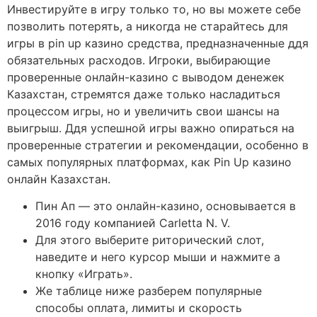
Инвестируйте в игру только то, но вы можете себе
позволить потерять, а никогда не старайтесь для
игры в pin up казино средства, предназначенные ддя
обязательных расходов. Игроки, выбирающие
проверенные онлайн-казино с выводом денежек
Казахстан, стремятся даже только насладиться
процессом игры, но и увеличить свои шансы на
выигрыш. Ддя успешной игры важно опираться на
проверенные стратегии и рекомендации, особенно в
самых популярных платформах, как Pin Up казино
онлайн Казахстан.
Пин Ап — это онлайн-казино, основывается в
2016 году компанией Сarletta N. V.
Для этого выберите риторический слот,
наведите и него курсор мыши и нажмите а
кнопку «Играть».
Же таблице ниже разберем популярные
способы оплата, лимиты и скорость