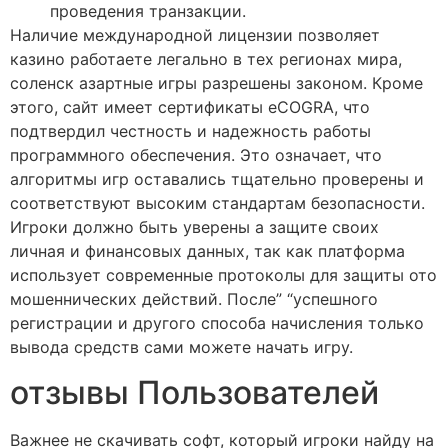
проведения транзакции.
Наличие международной лицензии позволяет
казино работаете легально в тех регионах мира,
соленск азартные игры разрешены законом. Кроме
этого, сайт имеет сертификаты eCOGRA, что
подтвердил честность и надежность работы
программного обеспечения. Это означает, что
алгоритмы игр оставались тщательно проверены и
соответствуют высоким стандартам безопасности.
Игроки должно быть уверены а защите своих
личная и финансовых данных, так как платформа
использует современные протоколы для защиты ото
мошеннических действий. После” “успешного
регистрации и другого способа начисления только
вывода средств сами можете начать игру.
отзывы Пользователей
Важнее не скачивать софт, который игроки найду на