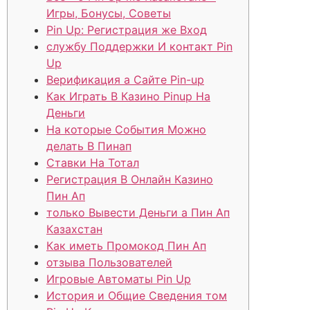
Игры, Бонусы, Советы
Pin Up: Регистрация же Вход
службу Поддержки И контакт Pin
Up
Верификация а Сайте Pin-up
Как Играть В Казино Pinup На
Деньги
На которые События Можно
делать В Пинап
Ставки На Тотал
Регистрация В Онлайн Казино
Пин Ап
только Вывести Деньги а Пин Ап
Казахстан
Как иметь Промокод Пин Ап
отзыва Пользователей
Игровые Автоматы Pin Up
История и Общие Сведения том