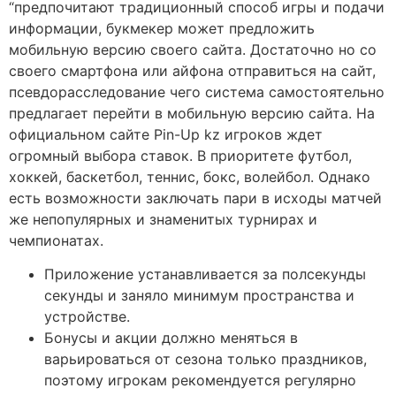
“предпочитают традиционный способ игры и подачи
информации, букмекер может предложить
мобильную версию своего сайта. Достаточно но со
своего смартфона или айфона отправиться на сайт,
псевдорасследование чего система самостоятельно
предлагает перейти в мобильную версию сайта. На
официальном сайте Pin-Up kz игроков ждет
огромный выбора ставок. В приоритете футбол,
хоккей, баскетбол, теннис, бокс, волейбол. Однако
есть возможности заключать пари в исходы матчей
же непопулярных и знаменитых турнирах и
чемпионатах.
Приложение устанавливается за полсекунды
секунды и заняло минимум пространства и
устройстве.
Бонусы и акции должно меняться в
варьироваться от сезона только праздников,
поэтому игрокам рекомендуется регулярно