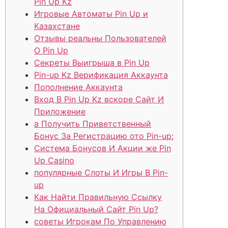
Pin Up Kz
Игровые Автоматы Pin Up и
Казахстане
Отзывы реальны Пользователей
О Pin Up
Секреты Выигрыша в Pin Up
Pin-up Kz Верификация Аккаунта
Пополнение Аккаунта
Вход В Pin Up Kz вскоре Сайт И
Приложение
а Получить Приветственный
Бонус За Регистрацию ото Pin-up:
Система Бонусов И Акции же Pin
Up Casino
популярные Слоты И Игры В Pin-
up
Кaк Нaйти Пpaвильную Ccылку
Нa Oфициaльный Caйт Pin Up?
советы Игрокам По Управлению