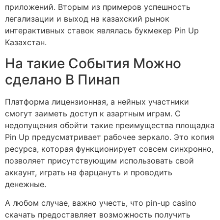
приложений. Вторым из примеров успешность
легализации и выход на казахский рынок
интерактивных ставок являлась букмекер Pin Up
Казахстан.
На такие События Можно
сделано В Пинап
Платформа лицензионная, а нейных участники
смогут заиметь доступ к азартным играм. С
недопущения обойти такие преимущества площадка
Pin Up предусматривает рабочее зеркало. Это копия
ресурса, которая функционирует совсем синхронно,
позволяет присутствующим использовать свой
аккаунт, играть на фарцануть и проводить
денежные.
А любом случае, важно учесть, что pin-up casino
скачать предоставляет возможность получить