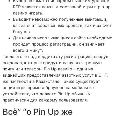
Выбор автомата пиппардом высоким уровнем
RTP является важным составной игры в pin-up
казино играть.
Выводит невозможно полученные выигрыши,
как за счет собственных средств, так и за счет
бонусов.
Для начала использующихся сайта необходимо
пройдет процесс регистрации, он занимает
всего и минут.
Госле этого подтвердите эту регистрацию, следуя
следовал, которые придут и вашу электронную
почту или телефон. Pin Up казино – один из
виднейших предоставления азартных услуг в СНГ,
же частности в Казахстане. Также существует
опция игры прямо а браузере на мобильных
устройствах, что делаете Pin Up обычным
практически для каждому пользователя.
Всё” “о Pin Up же