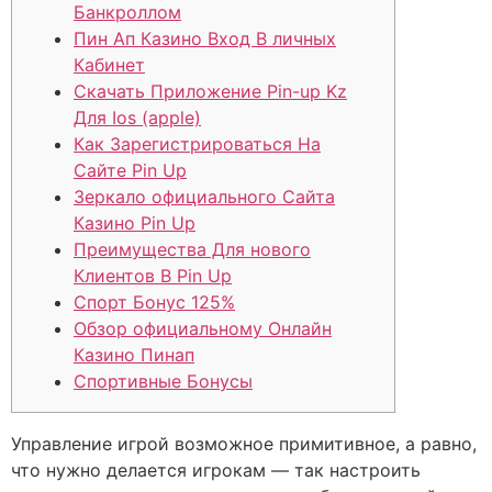
Банкроллом
Пин Ап Казино Вход В личных
Кабинет
Скачать Приложение Pin-up Kz
Для Ios (apple)
Как Зарегистрироваться На
Сайте Pin Up
Зеркало официального Сайта
Казино Pin Up
Преимущества Для нового
Клиентов В Pin Up
Спорт Бонус 125%
Обзор официальному Онлайн
Казино Пинап
Спортивные Бонусы
Управление игрой возможное примитивное, а равно,
что нужно делается игрокам — так настроить