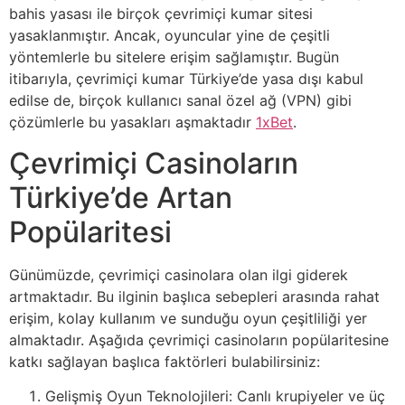
bahis yasası ile birçok çevrimiçi kumar sitesi
yasaklanmıştır. Ancak, oyuncular yine de çeşitli
yöntemlerle bu sitelere erişim sağlamıştır. Bugün
itibarıyla, çevrimiçi kumar Türkiye’de yasa dışı kabul
edilse de, birçok kullanıcı sanal özel ağ (VPN) gibi
çözümlerle bu yasakları aşmaktadır
1xBet
.
Çevrimiçi Casinoların
Türkiye’de Artan
Popülaritesi
Günümüzde, çevrimiçi casinolara olan ilgi giderek
artmaktadır. Bu ilginin başlıca sebepleri arasında rahat
erişim, kolay kullanım ve sunduğu oyun çeşitliliği yer
almaktadır. Aşağıda çevrimiçi casinoların popülaritesine
katkı sağlayan başlıca faktörleri bulabilirsiniz:
Gelişmiş Oyun Teknolojileri: Canlı krupiyeler ve üç