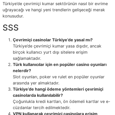
Türkiye’de çevrimiçi kumar sektörünün nasıl bir evrime
uğrayacağı ve hangi yeni trendlerin gelişeceği merak
konusudur.
SSS
Çevrimiçi casinolar Türkiye’de yasal mı?
Türkiye’de çevrimiçi kumar yasa dışıdır, ancak
birçok kullanıcı yurt dışı sitelere erişim
sağlamaktadır.
Türk kullanıcılar için en popüler casino oyunları
nelerdir?
Slot oyunları, poker ve rulet en popüler oyunlar
arasında yer almaktadır.
Türkiye’de hangi ödeme yöntemleri çevrimiçi
casinolarda kullanılabilir?
Çoğunlukla kredi kartları, ön ödemeli kartlar ve e-
cüzdanlar tercih edilmektedir.
VPN kullanarak çevrimiçi casinolara erişim