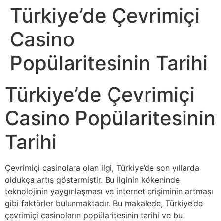
Türkiye’de Çevrimiçi
Casino
Popülaritesinin Tarihi
Türkiye’de Çevrimiçi
Casino Popülaritesinin
Tarihi
Çevrimiçi casinolara olan ilgi, Türkiye’de son yıllarda
oldukça artış göstermiştir. Bu ilginin kökeninde
teknolojinin yaygınlaşması ve internet erişiminin artması
gibi faktörler bulunmaktadır. Bu makalede, Türkiye’de
çevrimiçi casinoların popülaritesinin tarihi ve bu