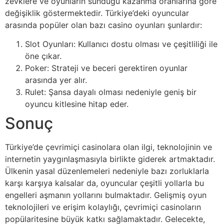
zevklere ve oyunların sunduğu kazanma oranlarına göre
değişiklik göstermektedir. Türkiye’deki oyuncular
arasında popüler olan bazı casino oyunları şunlardır:
Slot Oyunları: Kullanıcı dostu olması ve çeşitliliği ile
öne çıkar.
Poker: Strateji ve beceri gerektiren oyunlar
arasında yer alır.
Rulet: Şansa dayalı olması nedeniyle geniş bir
oyuncu kitlesine hitap eder.
Sonuç
Türkiye’de çevrimiçi casinolara olan ilgi, teknolojinin ve
internetin yaygınlaşmasıyla birlikte giderek artmaktadır.
Ülkenin yasal düzenlemeleri nedeniyle bazı zorluklarla
karşı karşıya kalsalar da, oyuncular çeşitli yollarla bu
engelleri aşmanın yollarını bulmaktadır. Gelişmiş oyun
teknolojileri ve erişim kolaylığı, çevrimiçi casinoların
popülaritesine büyük katkı sağlamaktadır. Gelecekte,