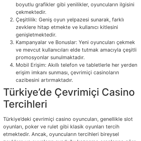
boyutlu grafikler gibi yenilikler, oyuncuların ilgisini
çekmektedir.
Çeşitlilik: Geniş oyun yelpazesi sunarak, farklı
zevklere hitap etmekte ve kullanıcı kitlesini
genişletmektedir.
Kampanyalar ve Bonuslar: Yeni oyuncuları çekmek
ve mevcut kullanıcıları elde tutmak amacıyla çeşitli
promosyonlar sunulmaktadır.
Mobil Erişim: Akıllı telefon ve tabletlerle her yerden
erişim imkanı sunması, çevrimiçi casinoların
cazibesini artırmaktadır.
Türkiye’de Çevrimiçi Casino
Tercihleri
Türkiye’deki çevrimiçi casino oyuncuları, genellikle slot
oyunları, poker ve rulet gibi klasik oyunları tercih
etmektedir. Ancak, oyuncuların tercihleri bireysel