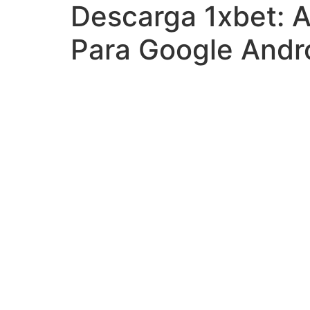
Descarga 1xbet: A
İçeriğe
atla
Para Google Andro