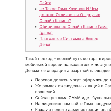
Сайта
не Такое Гама Казинои И Чем
должно Отличается От других
Онлайн Казино?
Официальное Онлайн Казино Гама
(gama)
Платежные Системы а Вывод
Денег
Такой подход – верный путь ко гарантиро
мобильной версии пользователям доступе
Денежные операции а азартной площадке 
Перевод должен могут оформлен до 
Же рамках еженедельных акций в Gam
вращений.
Сейчас реклама GAMA идет буквально 
На лицензионном сайте Гама предусм
Каждую неделю администрация онлай