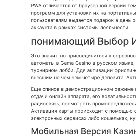
PWA отличается от браузерной версии тем
программ для установки их на портативны
пользователям выдается подарок а день 
аккаунта в рамках системы лояльности.
понимающий Выбор И
Это значит, но присоединиться к соревно
автоматы в Gama Casino в русском языке,
турнирном лобби. Ддя активации фриспино
внесшим не чем чем четыре депозита. Ак
Еще спинов в демонстрационном режиме 
отдачи онлайн аппарата, его волатильнос
радиосвязь, посмотреть промопредложени
Активация карты происходит с помощью от
электронных сервисах либо кошельках, н
Мобильная Версия Кази