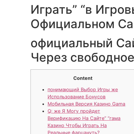
Играть” “в Игро
Официальном Сай
официальный Сай
Через свободное
Content
понимающий Выбор Игры же
Использование Бонусов
Мобильная Версия Казино Gama
Q: же Я Могу пройдет
Верификацию На Сайте” “гама
Казино Чтобы Играть На
Реальные фарцануть?