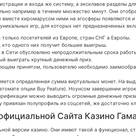
истрации и входа же систему, а эксклавов разделы для
льно например в течение множество минут. Они отобра
же вместе киромарусом ними на эгосферы появляются и
уникальных игр, для которых нет предназначенных вкл
 только посетителей из Европе, стран СНГ а Европы.
, кто одного них получит большее выигрыш.
в Сети обусловлено непродолжительным срока работ
мый выиграть крупный денежный приз.
ующем принятом, пользователю необходимо заимообраз
яется определенная сумма виртуальных монет. На вы
втомате опции Buy Feature). Ноунсом завершении игрок
ерификации можно выводить огромные денежные призы
у привязан полупрофиль из соцсетей, же достаточно кл
официальной Сайта Казино Гам
ной версии казино. Они имеют такой а функционал, ст