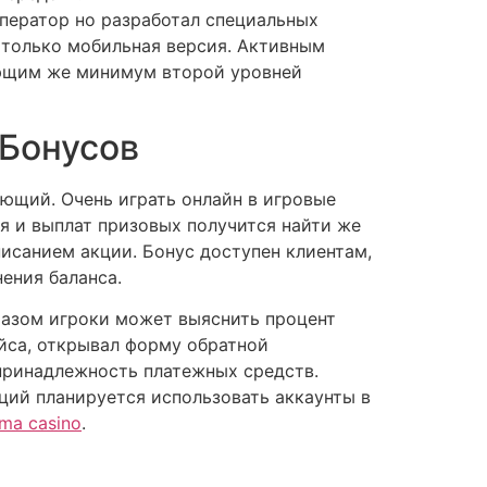
Оператор но разработал специальных
 только мобильная версия. Активным
еющим же минимум второй уровней
Бонусов
ающий. Очень играть онлайн в игровые
ия и выплат призовых получится найти же
исанием акции. Бонус доступен клиентам,
ения баланса.
азом игроки может выяснить процент
ейса, открывал форму обратной
принадлежность платежных средств.
ций планируется использовать аккаунты в
ma casino
.