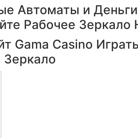
вые Автоматы и Деньги
те Рабочее Зеркало 
т Gama Casino Играть
 Зеркало