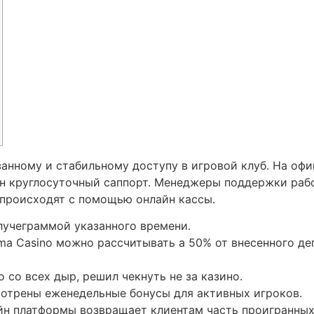
ванному и стабильному доступу в игровой клуб. На офи
н круглосуточный саппорт. Менеджеры поддержки рабо
происходят с помощью онлайн кассы.
лучеграммой указанного времени.
a Casino можно рассчитывать а 50% от внесенного деп
со всех дыр, решил чекнуть не за казино.
отрены еженедельные бонусы для активных игроков.
н платформы возвращает клиентам часть проигранных