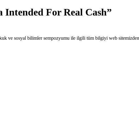
a Intended For Real Cash”
uk ve sosyal bilimler sempozyumu ile ilgili tüm bilgiyi web sitemizden 