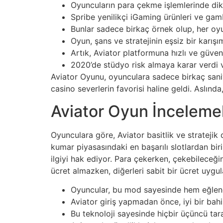
Oyuncuların para çekme işlemlerinde dik
Spribe yenilikçi iGaming ürünleri ve ga
Bunlar sadece birkaç örnek olup, her oyunc
Oyun, şans ve stratejinin eşsiz bir karış
Artık, Aviator platformuna hızlı ve güvenli
2020’de stüdyo risk almaya karar verdi v
Aviator Oyunu, oyunculara sadece birkaç saniye
casino severlerin favorisi haline geldi. Aslınd
Aviator Oyun İncelemel
Oyunculara göre, Aviator basitlik ve strateji
kumar piyasasındaki en başarılı slotlardan bir
ilgiyi hak ediyor. Para çekerken, çekebileceği
ücret almazken, diğerleri sabit bir ücret uygul
Oyuncular, bu mod sayesinde hem eğlencel
Aviator giriş yapmadan önce, iyi bir bahi
Bu teknoloji sayesinde hiçbir üçüncü t