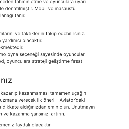
ı önceden tahmin etme ve oyunculara uyarı
ile donatılmıştır. Mobil ve masaüstü
anağı tanır.
arını ve taktiklerini takip edebilirsiniz.
 yardımcı olacaktır.
ekmektedir.
demo oyna seçeneği sayesinde oyuncular,
, oyunculara strateji geliştirme fırsatı
ınız
lerin kazanıp kazanmaması tamamen uçağın
 uzmana verecek ilk öneri – Aviator’daki
nı dikkate aldığınızdan emin olun. Unutmayın
un ve kazanma şansınızı artırın.
meniz faydalı olacaktır.