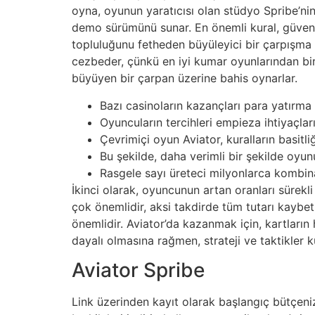
oyna, oyunun yaratıcısı olan stüdyo Spribe’nin 
demo sürümünü sunar. En önemli kural, güvenili
topluluğunu fetheden büyüleyici bir çarpışma
cezbeder, çünkü en iyi kumar oyunlarından bir
büyüyen bir çarpan üzerine bahis oynarlar.
Bazı casinoların kazançları para yatırma 
Oyuncuların tercihleri empieza ihtiyaçla
Çevrimiçi oyun Aviator, kuralların basitliğ
Bu şekilde, daha verimli bir şekilde oyun
Rasgele sayı üreteci milyonlarca kombinasy
İkinci olarak, oyuncunun artan oranları sürek
çok önemlidir, aksi takdirde tüm tutarı kaybet
önemlidir. Aviator’da kazanmak için, kartlar
dayalı olmasına rağmen, strateji ve taktikler k
Aviator Spribe
Link üzerinden kayıt olarak başlangıç bütçenize