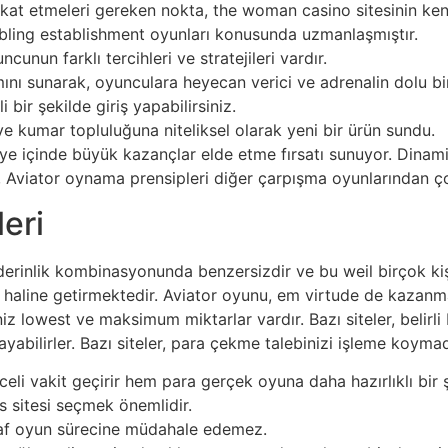
kat etmeleri gereken nokta, the woman casino sitesinin kend
mbling establishment oyunları konusunda uzmanlaşmıştır.
unun farklı tercihleri ve stratejileri vardır.
ımını sunarak, oyunculara heyecan verici ve adrenalin dolu b
 bir şekilde giriş yapabilirsiniz.
e kumar topluluğuna niteliksel olarak yeni bir ürün sundu.
 içinde büyük kazançlar elde etme fırsatı sunuyor. Dinamik ya
a, Aviator oynama prensipleri diğer çarpışma oyunlarından çok
eri
k derinlik kombinasyonunda benzersizdir ve bu weil birçok ki
i haline getirmektedir. Aviator oyunu, em virtude de kazanma
niz lowest ve maksimum miktarlar vardır. Bazı siteler, belirl
ayabilirler. Bazı siteler, para çekme talebinizi işleme koyma
i vakit geçirir hem para gerçek oyuna daha hazırlıklı bir şe
s sitesi seçmek önemlidir.
araf oyun sürecine müdahale edemez.