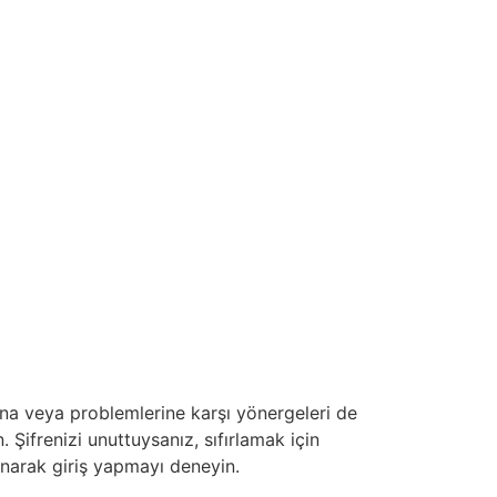
arına veya problemlerine karşı yönergeleri de
 Şifrenizi unuttuysanız, sıfırlamak için
lanarak giriş yapmayı deneyin.