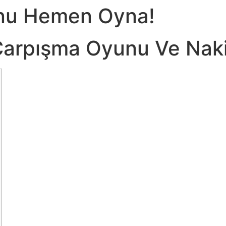
unu Hemen Oyna!
Çarpışma Oyunu Ve Naki