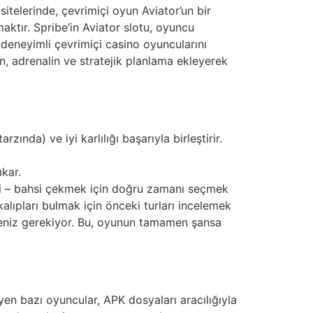
sitelerinde, çevrimiçi oyun Aviator’un bir
aktır. Spribe’in Aviator slotu, oyuncu
deneyimli çevrimiçi casino oyuncularını
, adrenalin ve stratejik planlama ekleyerek
zında) ve iyi karlılığı başarıyla birleştirir.
ıkar.
isi – bahsi çekmek için doğru zamanı seçmek
alıpları bulmak için önceki turları incelemek
tmeniz gerekiyor. Bu, oyunun tamamen şansa
eyen bazı oyuncular, APK dosyaları aracılığıyla