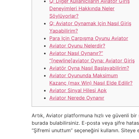
Q: Diğer Kullanıcıların Aviator Giriş
Deneyimleri Hakkında Neler
Söylüyorlar?
Q: Aviator Oynamak Için Nasıl Giriş
Yapabilirim?
Para Için Çarpışma Oyunu Aviator
Aviator Oyunu Nelerdir?
Aviator Nasıl Oynanır?”
“[newline]aviator Oyna: Aviator Giriş
Aviatör Oyna Nasıl Başlayabilirim?
Aviator Oyununda Maksimum
Kazanç (max Win) Nasıl Elde Edilir?
Aviator Sinyal Hilesi Apk
Aviator Nerede Oynanır
Artık, Aviator platformuna hızlı ve güvenli bir 
burada bulabilirsiniz. E-posta veya şifre hatas
“Şifremi unuttum” seçeneğini kullanın. Siteye 