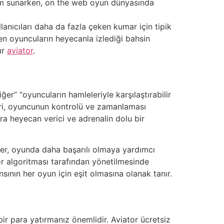
eyim sunarken, on the web oyun dünyasında
anıcıları daha da fazla çeken kumar için tipik
en oyuncuların heyecanla izlediği bahsin
ır
aviator
.
er” “oyuncuların hamleleriyle karşılaştırabilir
 biri, oyuncunun kontrolü ve zamanlaması
ara heyecan verici ve adrenalin dolu bir
kler, oyunda daha başarılı olmaya yardımcı
tor algoritması tarafından yönetilmesinde
ının her oyun için eşit olmasına olanak tanır.
r para yatırmanız önemlidir. Aviator ücretsiz