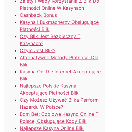
Zalety I Wady Korzystania Z Blik Do
Płatności Online W Kasynach
Cashback Bonus
Kasyna I Bukmacherzy Obsługujące
Płatności Blik
Czy Blik Jest Bezpieczny T
Kasynach?
Czym Jest Blik?
Alternatywne Metody Płatności Dla
Blik
Kasyna On The Internet Akceptujące
Blik
Najlepsze Polskie Kasyna
Akceptujące Płatności Blik
Czy Możesz Używać Blika Perform
Hazardu W Polsce?
Bdm Bet: Czołowe Kasyno Online T
Polsce, Obsługujące Kody Blik
Najlepsze Kasyna Online Blik