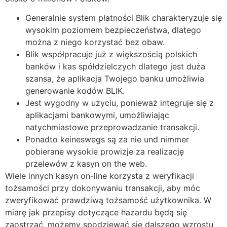
Generalnie system płatności Blik charakteryzuje się
wysokim poziomem bezpieczeństwa, dlatego
można z niego korzystać bez obaw.
Blik współpracuje już z większością polskich
banków i kas spółdzielczych dlatego jest duża
szansa, że aplikacja Twojego banku umożliwia
generowanie kodów BLIK.
Jest wygodny w użyciu, ponieważ integruje się z
aplikacjami bankowymi, umożliwiając
natychmiastowe przeprowadzanie transakcji.
Ponadto keineswegs są za nie und nimmer
pobierane wysokie prowizje za realizację
przelewów z kasyn on the web.
Wiele innych kasyn on-line korzysta z weryfikacji
tożsamości przy dokonywaniu transakcji, aby móc
zweryfikować prawdziwą tożsamość użytkownika. W
miarę jak przepisy dotyczące hazardu będą się
zaostrzać, możemy spodziewać się dalszego wzrostu