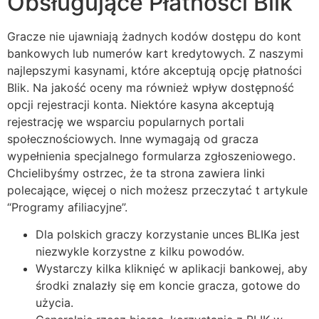
Obsługujące Płatności Blik
Gracze nie ujawniają żadnych kodów dostępu do kont
bankowych lub numerów kart kredytowych. Z naszymi
najlepszymi kasynami, które akceptują opcję płatności
Blik. Na jakość oceny ma również wpływ dostępność
opcji rejestracji konta. Niektóre kasyna akceptują
rejestrację we wsparciu popularnych portali
społecznościowych. Inne wymagają od gracza
wypełnienia specjalnego formularza zgłoszeniowego.
Chcielibyśmy ostrzec, że ta strona zawiera linki
polecające, więcej o nich możesz przeczytać t artykule
“Programy afiliacyjne”.
Dla polskich graczy korzystanie unces BLIKa jest
niezwykle korzystne z kilku powodów.
Wystarczy kilka kliknięć w aplikacji bankowej, aby
środki znalazły się em koncie gracza, gotowe do
użycia.