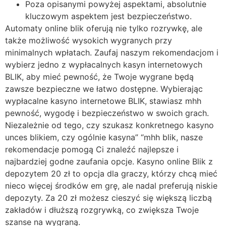
Poza opisanymi powyżej aspektami, absolutnie
kluczowym aspektem jest bezpieczeństwo.
Automaty online blik oferują nie tylko rozrywkę, ale
także możliwość wysokich wygranych przy
minimalnych wpłatach. Zaufaj naszym rekomendacjom i
wybierz jedno z wypłacalnych kasyn internetowych
BLIK, aby mieć pewność, że Twoje wygrane będą
zawsze bezpieczne we łatwo dostępne. Wybierając
wypłacalne kasyno internetowe BLIK, stawiasz mhh
pewność, wygodę i bezpieczeństwo w swoich grach.
Niezależnie od tego, czy szukasz konkretnego kasyno
unces blikiem, czy ogólnie kasyna” “mhh blik, nasze
rekomendacje pomogą Ci znaleźć najlepsze i
najbardziej godne zaufania opcje. Kasyno online Blik z
depozytem 20 zł to opcja dla graczy, którzy chcą mieć
nieco więcej środków em grę, ale nadal preferują niskie
depozyty. Za 20 zł możesz cieszyć się większą liczbą
zakładów i dłuższą rozgrywką, co zwiększa Twoje
szanse na wygraną.