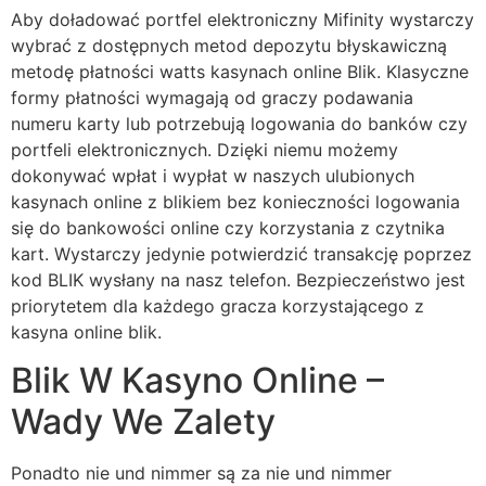
Aby doładować portfel elektroniczny Mifinity wystarczy
wybrać z dostępnych metod depozytu błyskawiczną
metodę płatności watts kasynach online Blik. Klasyczne
formy płatności wymagają od graczy podawania
numeru karty lub potrzebują logowania do banków czy
portfeli elektronicznych. Dzięki niemu możemy
dokonywać wpłat i wypłat w naszych ulubionych
kasynach online z blikiem bez konieczności logowania
się do bankowości online czy korzystania z czytnika
kart. Wystarczy jedynie potwierdzić transakcję poprzez
kod BLIK wysłany na nasz telefon. Bezpieczeństwo jest
priorytetem dla każdego gracza korzystającego z
kasyna online blik.
Blik W Kasyno Online –
Wady We Zalety
Ponadto nie und nimmer są za nie und nimmer