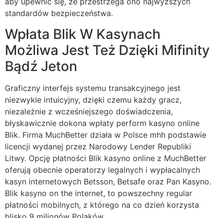
aby upewnić się, że przestrzega ono najwyższych
standardów bezpieczeństwa.
Wpłata Blik W Kasynach
Możliwa Jest Też Dzięki Mifinity
Bądź Jeton
Graficzny interfejs systemu transakcyjnego jest
niezwykle intuicyjny, dzięki czemu każdy gracz,
niezależnie z wcześniejszego doświadczenia,
błyskawicznie dokona wpłaty perform kasyno online
Blik. Firma MuchBetter działa w Polsce mhh podstawie
licencji wydanej przez Narodowy Lender Republiki
Litwy. Opcję płatności Blik kasyno online z MuchBetter
oferują obecnie operatorzy legalnych i wypłacalnych
kasyn internetowych Betsson, Betsafe oraz Pan Kasyno.
Blik kasyno on the internet, to powszechny regular
płatności mobilnych, z którego na co dzień korzysta
blisko 9 milionów Polaków.