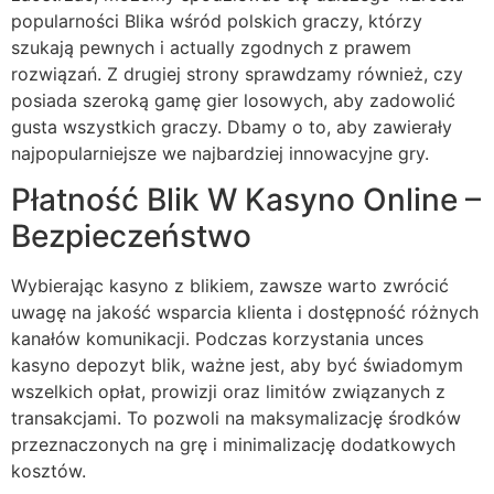
popularności Blika wśród polskich graczy, którzy
szukają pewnych i actually zgodnych z prawem
rozwiązań. Z drugiej strony sprawdzamy również, czy
posiada szeroką gamę gier losowych, aby zadowolić
gusta wszystkich graczy. Dbamy o to, aby zawierały
najpopularniejsze we najbardziej innowacyjne gry.
Płatność Blik W Kasyno Online –
Bezpieczeństwo
Wybierając kasyno z blikiem, zawsze warto zwrócić
uwagę na jakość wsparcia klienta i dostępność różnych
kanałów komunikacji. Podczas korzystania unces
kasyno depozyt blik, ważne jest, aby być świadomym
wszelkich opłat, prowizji oraz limitów związanych z
transakcjami. To pozwoli na maksymalizację środków
przeznaczonych na grę i minimalizację dodatkowych
kosztów.