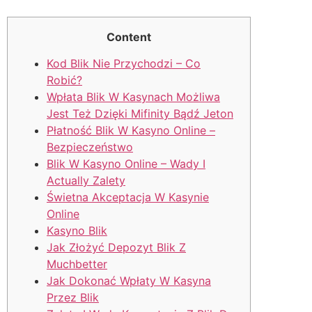
Content
Kod Blik Nie Przychodzi – Co
Robić?
Wpłata Blik W Kasynach Możliwa
Jest Też Dzięki Mifinity Bądź Jeton
Płatność Blik W Kasyno Online –
Bezpieczeństwo
Blik W Kasyno Online – Wady I
Actually Zalety
Świetna Akceptacja W Kasynie
Online
Kasyno Blik
Jak Złożyć Depozyt Blik Z
Muchbetter
Jak Dokonać Wpłaty W Kasyna
Przez Blik