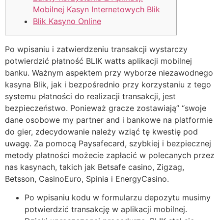
Mobilnej Kasyn Internetowych Blik
Blik Kasyno Online
Po wpisaniu i zatwierdzeniu transakcji wystarczy
potwierdzić płatność BLIK watts aplikacji mobilnej
banku. Ważnym aspektem przy wyborze niezawodnego
kasyna Blik, jak i bezpośrednio przy korzystaniu z tego
systemu płatności do realizacji transakcji, jest
bezpieczeństwo. Ponieważ gracze zostawiają” “swoje
dane osobowe my partner and i bankowe na platformie
do gier, zdecydowanie należy wziąć tę kwestię pod
uwagę. Za pomocą Paysafecard, szybkiej i bezpiecznej
metody płatności możecie zapłacić w polecanych przez
nas kasynach, takich jak Betsafe casino, Zigzag,
Betsson, CasinoEuro, Spinia i EnergyCasino.
Po wpisaniu kodu w formularzu depozytu musimy
potwierdzić transakcję w aplikacji mobilnej.