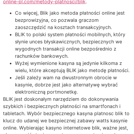
online-pl.com/metody-platnosci/blik
.
Co więcej, Blik jako metoda płatności online jest
bezprowizyjna, co pozwala graczom
zaoszczędzić na kosztach transakcyjnych.
BLIK to polski system płatności mobilnych, który
słynie unces błyskawicznych, bezpiecznych we
wygodnych transakcji online bezpośrednio z
rachunków bankowych.
Wyżej wymienione kasyna są jedynie kilkoma z
wielu, które akceptują BLIK jako metodę płatności.
Jeśli zależy wam na dwustronnym obrocie w
kasynie, dobrze jest jako alternatywę wybrać
elektroniczną portmonetkę.
BLIK jest doskonałym narzędziem do dokonywania
szybkich i bezpiecznych płatności na smartfonach i
tabletach. Wybór bezpiecznego kasyna platnosc blik to
klucz do udanej we bezpiecznej zabawy watts kasynie
online. Wybierając kasyno internetowe blik, ważne jest,