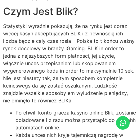
Czym Jest Blik?
Statystyki wyraźnie pokazują, że na rynku jest coraz
więcej kasyn akceptujących BLIK i z pewnością ich
liczba będzie cały czas rosła – Polska to t końcu ważny
rynek docelowy w branży iGaming. BLIK in order to
jedna z najszybszych form płatności, jej użycie,
włącznie unces przepisaniem lub skopiowaniem
wygenerowanego kodu in order to maksymalnie 10 sek.
Nie jest niestety tak, że tym sposobem kompletnie
keineswegs da się zostać oszukanym. Ludzkość
znajdzie wszelkie sposoby em wyłudzenie pieniędzy,
nie ominęło to również BLIKa.
Po chwili konto gracza kasyno online Blik, zostanie
doładowane i z razu można przystąpić do gry mhh
automatach online.
Każda unces nich kryje tajemniczą nagrodę w