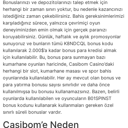
Bonuslarınızı ve depozitolarınızı talep etmek için
herhangi bir zaman sınırı yoktur, bu nedenle kazancınızı
istediğiniz zaman çekebilirsiniz. Bahis gereksinimlerimizi
karşıladığınız sürece, yalnızca çevrimiçi oyun
deneyiminizden emin olmak için gerçek paranızı
koruyabilirsiniz. Günlük, haftalık ve aylık promosyonlar
sunuyoruz ve bunların tümü K8NDCQL bonus kodu
kullanılarak 2.000$’a kadar bonus para kredisi almak
için kullanılabilir. Bu, bonus para sunmayan bazı
kumarhane oyunları haricinde, Casibom Casino’daki
herhangi bir slot, kumarhane masası ve spor bahis
oyunlarında kullanılabilir. Her ay mevcut olan bonus ve
para yatırma bonusu sayısı sınırlıdır ve daha önce
kullanılmışsa bu bonusu kullanamazsınız. Bazen, belirli
oyunlarda kullanılabilen ve oyuncuların B01SPINST
bonus kodunu kullanarak kullanmaları gereken özel
sınırlı süreli bonuslar vardır.
Casibom’e Neden