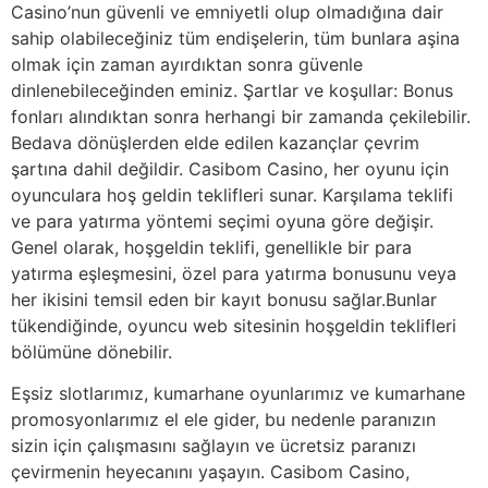
Casino’nun güvenli ve emniyetli olup olmadığına dair
sahip olabileceğiniz tüm endişelerin, tüm bunlara aşina
olmak için zaman ayırdıktan sonra güvenle
dinlenebileceğinden eminiz. Şartlar ve koşullar: Bonus
fonları alındıktan sonra herhangi bir zamanda çekilebilir.
Bedava dönüşlerden elde edilen kazançlar çevrim
şartına dahil değildir. Casibom Casino, her oyunu için
oyunculara hoş geldin teklifleri sunar. Karşılama teklifi
ve para yatırma yöntemi seçimi oyuna göre değişir.
Genel olarak, hoşgeldin teklifi, genellikle bir para
yatırma eşleşmesini, özel para yatırma bonusunu veya
her ikisini temsil eden bir kayıt bonusu sağlar.Bunlar
tükendiğinde, oyuncu web sitesinin hoşgeldin teklifleri
bölümüne dönebilir.
Eşsiz slotlarımız, kumarhane oyunlarımız ve kumarhane
promosyonlarımız el ele gider, bu nedenle paranızın
sizin için çalışmasını sağlayın ve ücretsiz paranızı
çevirmenin heyecanını yaşayın. Casibom Casino,