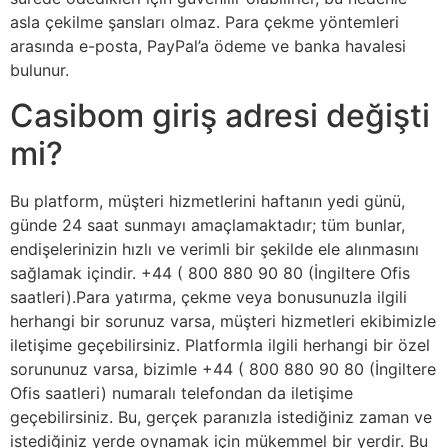
asla çekilme şansları olmaz. Para çekme yöntemleri
arasında e-posta, PayPal’a ödeme ve banka havalesi
bulunur.
Casibom giriş adresi değişti
mi?
Bu platform, müşteri hizmetlerini haftanın yedi günü,
günde 24 saat sunmayı amaçlamaktadır; tüm bunlar,
endişelerinizin hızlı ve verimli bir şekilde ele alınmasını
sağlamak içindir. +44 ( 800 880 90 80 (İngiltere Ofis
saatleri).Para yatırma, çekme veya bonusunuzla ilgili
herhangi bir sorunuz varsa, müşteri hizmetleri ekibimizle
iletişime geçebilirsiniz. Platformla ilgili herhangi bir özel
sorununuz varsa, bizimle +44 ( 800 880 90 80 (İngiltere
Ofis saatleri) numaralı telefondan da iletişime
geçebilirsiniz. Bu, gerçek paranızla istediğiniz zaman ve
istediğiniz yerde oynamak için mükemmel bir yerdir. Bu