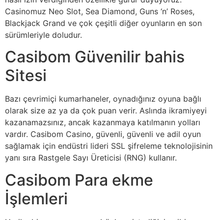
Casinomuz Neo Slot, Sea Diamond, Guns ‘n’ Roses,
Blackjack Grand ve çok çeşitli diğer oyunların en son
sürümleriyle doludur.
Casibom Güvenilir bahis
Sitesi
Bazı çevrimiçi kumarhaneler, oynadığınız oyuna bağlı
olarak size az ya da çok puan verir. Aslında ikramiyeyi
kazanamazsınız, ancak kazanmaya katılmanın yolları
vardır. Casibom Casino, güvenli, güvenli ve adil oyun
sağlamak için endüstri lideri SSL şifreleme teknolojisinin
yanı sıra Rastgele Sayı Üreticisi (RNG) kullanır.
Casibom Para ekme
İşlemleri