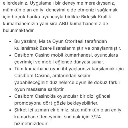
ellerdesiniz. Uygulamalı bir deneyime meraklıysanız,
mümkün olan en iyi deneyimi elde etmenizi sağlamak
için birçok harika oyuncuyla birlikte Birleşik Krallık
kumarhanemizin yanı sıra ABD kumarhanemiz de
bulunmaktadır.
Bu yazılım, Malta Oyun Otoritesi tarafından
kullanılmak üzere lisanslanmıştır ve onaylanmıştır.
Casibom Casino mobil kumarhanesi, oyunculara
çevrimiçi ve mobil eğlence dünyası sunar.
Tüm kumarhane oyun ihtiyaçlarınızı karşılamak için
Casibom Casino, aralarından seçim
yapabileceğiniz düzinelerce oyun ile dokuz farklı
oyun masasına sahiptir.
Casibom Casino’da oyuncular bir dizi güncel
promosyonu dört gözle bekleyebilirler.
Şirket içi uzman ekibimiz, size mümkün olan en iyi
kumarhane deneyimini sunmak için 7/24
hizmetinizdedir!