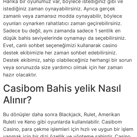
Harika bir oyunumuz var, böylece istediğiniz gibi ve
istediğiniz zaman oynayabilirsiniz. Ayrıca gerçek
zamanlı veya zamansız modda oynayabilir, böylece
oyunları oynarken rahatlatıcı zaman geçirebilirsiniz.
Sadece bu değil, aynı zamanda sadece 1 sentlik en
düşük bahis seviyelerinde oynamayı da seçebilirsiniz.
Evet, canlı sohbet seçeneğimizi kullanarak casino
destek ekibimizle her zaman sohbet edebilirsiniz.
Destek ekibimiz, sahip olabileceğiniz herhangi bir sorun
veya sorunuzda size yardımcı olmak için her zaman
hazır olacaktır.
Casibom Bahis yelik Nasıl
Alınır?
Bu dönüşler daha sonra Blackjack, Rulet, Amerikan
Ruleti ve Keno gibi oyunlarda kullanılabilir. Casibom
Casino, para çekme işlemleri için hızlı ve uygun bir işlem
yapmak için bir dizi özellik ve yönteme sahiptir. Casino