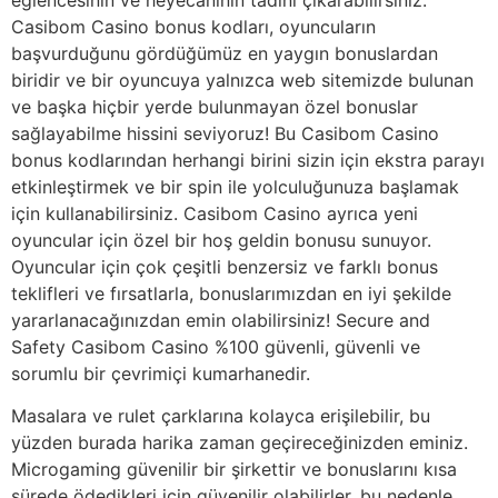
Casibom Casino bonus kodları, oyuncuların
başvurduğunu gördüğümüz en yaygın bonuslardan
biridir ve bir oyuncuya yalnızca web sitemizde bulunan
ve başka hiçbir yerde bulunmayan özel bonuslar
sağlayabilme hissini seviyoruz! Bu Casibom Casino
bonus kodlarından herhangi birini sizin için ekstra parayı
etkinleştirmek ve bir spin ile yolculuğunuza başlamak
için kullanabilirsiniz. Casibom Casino ayrıca yeni
oyuncular için özel bir hoş geldin bonusu sunuyor.
Oyuncular için çok çeşitli benzersiz ve farklı bonus
teklifleri ve fırsatlarla, bonuslarımızdan en iyi şekilde
yararlanacağınızdan emin olabilirsiniz! Secure and
Safety Casibom Casino %100 güvenli, güvenli ve
sorumlu bir çevrimiçi kumarhanedir.
Masalara ve rulet çarklarına kolayca erişilebilir, bu
yüzden burada harika zaman geçireceğinizden eminiz.
Microgaming güvenilir bir şirkettir ve bonuslarını kısa
sürede ödedikleri için güvenilir olabilirler, bu nedenle