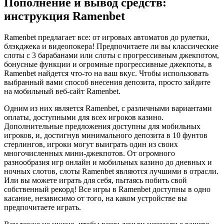
Пополнение и вывод средств:
инструкция Ramenbet
Ramenbet предлагает все: от игровых автоматов до рулетки,
блэкджека и видеопокера! Предпочитаете ли вы классические
слоты с 3 барабанами или слоты с прогрессивным джекпотом,
бонусные функции и огромные прогрессивные джекпоты, в
Ramenbet найдется что-то на ваш вкус. Чтобы использовать
выбранный вами способ внесения депозита, просто зайдите
на мобильный веб-сайт Ramenbet.
Одним из них является Ramenbet, с различными вариантами
оплаты, доступными для всех игроков казино.
Дополнительные предложения доступны для мобильных
игроков, и, достигнув минимального депозита в 10 фунтов
стерлингов, игроки могут выиграть один из своих
многочисленных мини-джекпотов. От огромного
разнообразия игр онлайн и мобильных казино до дневных и
ночных слотов, слоты Ramenbet являются лучшими в отрасли.
Или вы можете играть для себя, пытаясь побить свой
собственный рекорд! Все игры в Ramenbet доступны в одно
касание, независимо от того, на каком устройстве вы
предпочитаете играть.