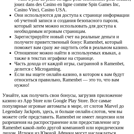
jouez dans des Casino en ligne comme Spin Games Inc,
Casino Vinci, Casino USA.
Они используются для доступа к странице информации
об учетной записи и создания безопасного пароля,
который затем можно использовать для доступа к
необходимым игровым страницам.
Зарегистрируйте новый счет на реальные деньги и
получите приветственный бонус Ramenbet, который
поможет вам сразу же ощутить себя в реальном казино.
Отношение можно найти в используемых языках, а
также в текстах играфике на странице.
Часть дохода от каждой игры, сыгранной в Ramenbet,
делится с Microgaming.
Если вы ищете онлайн-казино, в котором к вам будут
относиться правильно, Ramenbet — это то, что вам
нужно!
Узнайте, как получить свои бонусы, загрузив приложение
казино из App Store или Google Play Store. Все самые
популярные игровые автоматы в мире, от слотов Marvel до
Legendary Jackpots, здесь, и больше онлайн-слотов, чем вы
можете себе представить. Ramenbet не имеет лицензии или
разрешения на распространение или предоставление игр
Ramenbet какой-либо другой компанией или юридическим
лицом. Игроки из Южной Африки могут наслаждаться