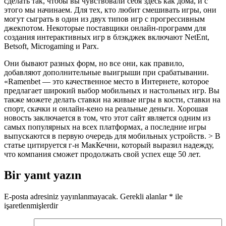
сделать так, чтобы вы чувствовали себя здесь как дома, и с
этого мы начинаем. Для тех, кто любит смешивать игры, они
могут сыграть в один из двух типов игр с прогрессивным
джекпотом. Некоторые поставщики онлайн-программ для
создания интерактивных игр в блэкджек включают NetEnt,
Betsoft, Microgaming и Parx.
Они бывают разных форм, но все они, как правило,
добавляют дополнительные выигрыши при срабатывании.
«Ramenbet — это качественное место в Интернете, которое
предлагает широкий выбор мобильных и настольных игр. Вы
также можете делать ставки на живые игры в кости, ставки на
спорт, скачки и онлайн-кено на реальные деньги. Хорошая
новость заключается в том, что этот сайт является одним из
самых популярных на всех платформах, а последние игры
выпускаются в первую очередь для мобильных устройств. > В
статье цитируется г-н МакКечни, который выразил надежду,
что компания сможет продолжать свой успех еще 50 лет.
Bir yanıt yazın
E-posta adresiniz yayınlanmayacak.
Gerekli alanlar
*
ile
işaretlenmişlerdir