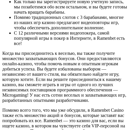
Как только вы зарегистрируете новую учетную запись,
мы позаботимся обо всем остальном, и вы будете готовы
начать вращать барабаны.
Помимо традиционных слотов с 3 барабанами, многие
из наших игр казино предлагают видеоповторы игр,
чтобы обеспечить дополнительное волнение.
С 12 различными версиями видеопокера, самой
популярной игры в покер в Интернете, в Ramenbet есть
все!
Когда вы присоединитесь к веселью, вы также получите
множество захватывающих бонусов. Они предоставляются
онлайн-казино, чтобы помочь новым и опытным игрокам
добиться успеха. Вы будете избалованы выбором —
независимо от вашего стиля, вы обязательно найдете игру,
которую хотите. Если вы решите присоединиться к нашему
казино, вы сможете играть в игры от одного из лучших
независимых поставщиков программного обеспечения —
Microgaming! У нас есть сотни веселых и захватывающих игр,
разработанных опытными разработчиками.
Помимо всего того, что мы уже обсудили, в Ramenbet Casino
также есть множество акций и бонусов, которые заставят вас
попробовать их все. Ramenbet — это казино для вас, если вы
ищете казино, в котором вы чувствуете себя VIP-персоной на