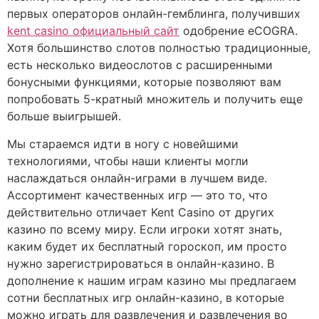
первых операторов онлайн-гемблинга, получивших
kent casino официальный сайт
одобрение eCOGRA.
Хотя большинство слотов полностью традиционные,
есть несколько видеослотов с расширенными
бонусными функциями, которые позволяют вам
попробовать 5-кратный множитель и получить еще
больше выигрышей.
Мы стараемся идти в ногу с новейшими
технологиями, чтобы наши клиенты могли
наслаждаться онлайн-играми в лучшем виде.
Ассортимент качественных игр — это то, что
действительно отличает Kent Casino от других
казино по всему миру. Если игроки хотят знать,
каким будет их бесплатный гороскоп, им просто
нужно зарегистрироваться в онлайн-казино. В
дополнение к нашим играм казино мы предлагаем
сотни бесплатных игр онлайн-казино, в которые
можно играть для развлечения и развлечения во