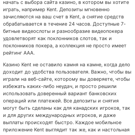
начать с выбора сайта казино, в котором вы хотите
играть, например Kent. Депозиты мгновенно
зачисляются на ваш счет в Kent, а снятие средств
обрабатывается в течение 24 часов. Доступные 7-
битные видеослоты и разнообразие видеопокера
удовлетворят как поклонников слотов, так и
поклонников покера, а коллекция не просто имеет
рейтинг AAA.
Казино Kent не оставило камня на камне, когда дело
доходит до удобства пользователя. Важно, чтобы вы
играли на веб-сайте, которому вы доверяете, чтобы
избежать каких-либо неудач, и просто решили
использовать доверенный вариант банковских
операций или платежей. Все депозиты и снятия
могут быть сделаны как для канадских игроков, так
и для других международных игроков, и даже
выплаты происходят быстро. Каждое мобильное
приложение Kent выглядит так же, как и настольная