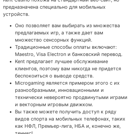
предназначена специально для мобильных
устройств.
Оно позволяет вам выбирать из множества
предлагаемых игр, а также дает вам
множество сенсорных функций.
Традиционные способы оплаты включают:
Maestro, Visa Electron и банковский перевод.
Kent предлагает лучшее обслуживание
клиентов, поэтому вам никогда не придется
беспокоиться о выводе средств.
Microgaming является примером этого с их
разнообразными, инновационными и
технически невероятно продвинутыми играми
и векторным игровым движком.
Вы также можете получить доступ к ряду
видов спорта на мобильных телефонах, таких
как НФЛ, Премьер-лига, НБА и, конечно же,
теннис!.